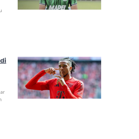
u
di
sar
n