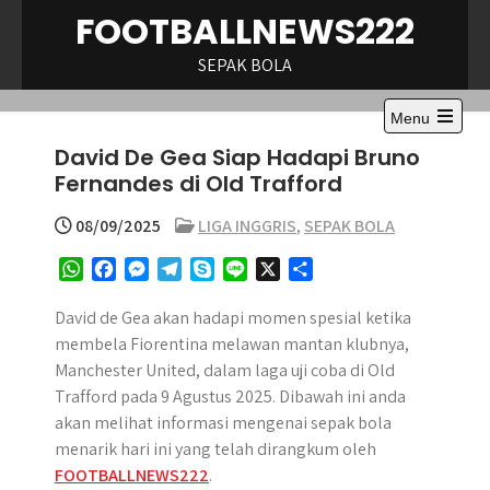
Skip
FOOTBALLNEWS222
to
content
SEPAK BOLA
Menu
Open
David De Gea Siap Hadapi Bruno
the
main
Fernandes di Old Trafford
menu
08/09/2025
LIGA INGGRIS
,
SEPAK BOLA
W
F
M
T
S
L
X
S
h
a
e
e
k
i
h
a
c
s
l
y
n
a
David de Gea akan hadapi momen spesial ketika
t
e
s
e
p
e
r
membela Fiorentina melawan mantan klubnya,
s
b
e
g
e
e
Manchester United, dalam laga uji coba di Old
A
o
n
r
Trafford pada 9 Agustus 2025. Dibawah ini anda
p
o
g
a
akan melihat informasi mengenai sepak bola
p
k
e
m
menarik hari ini yang telah dirangkum oleh
r
FOOTBALLNEWS222
.