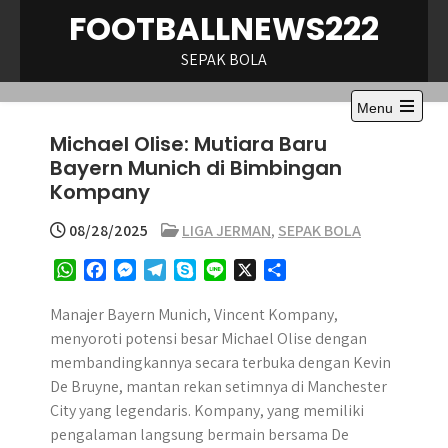
Skip
FOOTBALLNEWS222
to
content
SEPAK BOLA
Menu
Open
Michael Olise: Mutiara Baru
the
main
Bayern Munich di Bimbingan
menu
Kompany
08/28/2025
LIGA JERMAN
,
SEPAK BOLA
W
F
M
T
S
L
X
S
h
a
e
e
k
i
h
a
c
s
l
y
n
a
Manajer Bayern Munich, Vincent Kompany,
t
e
s
e
p
e
r
menyoroti potensi besar Michael Olise dengan
s
b
e
g
e
e
membandingkannya secara terbuka dengan Kevin
A
o
n
r
De Bruyne, mantan rekan setimnya di Manchester
p
o
g
a
City yang legendaris. Kompany, yang memiliki
p
k
e
m
pengalaman langsung bermain bersama De
r