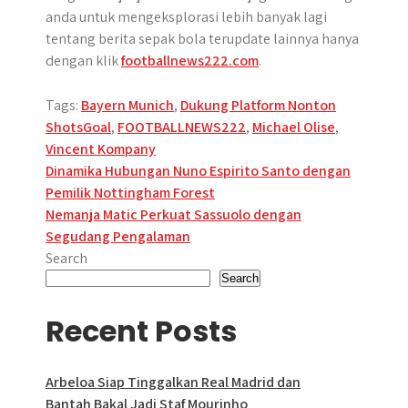
anda untuk mengeksplorasi lebih banyak lagi
tentang berita sepak bola terupdate lainnya hanya
dengan klik
footballnews222.com
.
Tags:
Bayern Munich
,
Dukung Platform Nonton
ShotsGoal
,
FOOTBALLNEWS222
,
Michael Olise
,
Vincent Kompany
Post
Dinamika Hubungan Nuno Espirito Santo dengan
Pemilik Nottingham Forest
navigation
Nemanja Matic Perkuat Sassuolo dengan
Segudang Pengalaman
Search
Search
Recent Posts
Arbeloa Siap Tinggalkan Real Madrid dan
Bantah Bakal Jadi Staf Mourinho