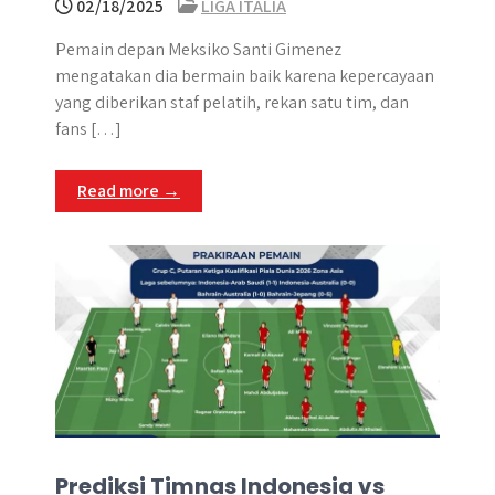
02/18/2025
LIGA ITALIA
Pemain depan Meksiko Santi Gimenez
mengatakan dia bermain baik karena kepercayaan
yang diberikan staf pelatih, rekan satu tim, dan
fans […]
Read more →
Prediksi Timnas Indonesia vs