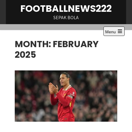
Skip
FOOTBALLNEWS222
to
content
SEPAK BOLA
Menu
MONTH:
FEBRUARY
2025