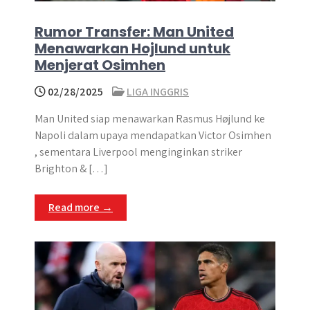
Rumor Transfer: Man United
Menawarkan Hojlund untuk
Menjerat Osimhen
02/28/2025
LIGA INGGRIS
Man United siap menawarkan Rasmus Højlund ke
Napoli dalam upaya mendapatkan Victor Osimhen
, sementara Liverpool menginginkan striker
Brighton & […]
Read more →