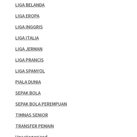
LIGA BELANDA
LIGA EROPA
LIGA INGGRIS
LIGA ITALIA
LIGA JERMAN
LIGA PRANCIS
LIGA SPANYOL
PIALA DUNIA
SEPAK BOLA
SEPAK BOLA PEREMPUAN
TIMNAS SENIOR
TRANSFER PEMAIN
Uncategorized