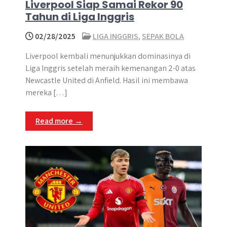
Liverpool Siap Samai Rekor 90
Tahun di Liga Inggris
02/28/2025
LIGA INGGRIS
,
SEPAK BOLA
Liverpool kembali menunjukkan dominasinya di
Liga Inggris setelah meraih kemenangan 2-0 atas
Newcastle United di Anfield. Hasil ini membawa
mereka […]
Read more →