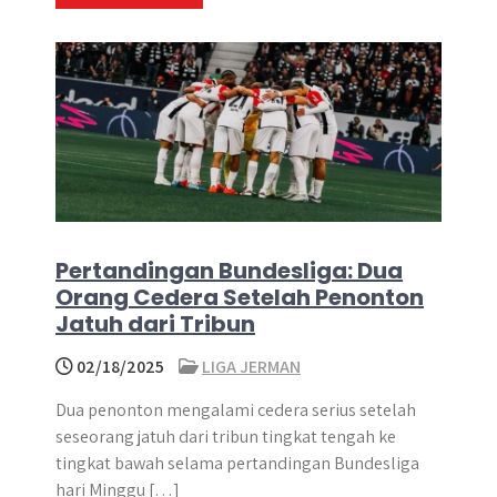
Pertandingan Bundesliga: Dua
Orang Cedera Setelah Penonton
Jatuh dari Tribun
02/18/2025
LIGA JERMAN
Dua penonton mengalami cedera serius setelah
seseorang jatuh dari tribun tingkat tengah ke
tingkat bawah selama pertandingan Bundesliga
hari Minggu […]