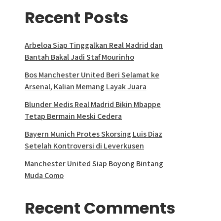
Recent Posts
Arbeloa Siap Tinggalkan Real Madrid dan
Bantah Bakal Jadi Staf Mourinho
Bos Manchester United Beri Selamat ke
Arsenal, Kalian Memang Layak Juara
Blunder Medis Real Madrid Bikin Mbappe
Tetap Bermain Meski Cedera
Bayern Munich Protes Skorsing Luis Diaz
Setelah Kontroversi di Leverkusen
Manchester United Siap Boyong Bintang
Muda Como
Recent Comments