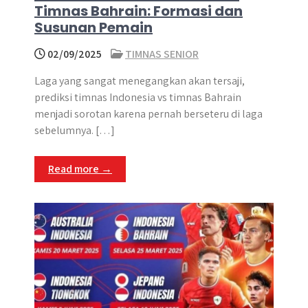
Timnas Bahrain: Formasi dan
Susunan Pemain
02/09/2025
TIMNAS SENIOR
Laga yang sangat menegangkan akan tersaji,
prediksi timnas Indonesia vs timnas Bahrain
menjadi sorotan karena pernah berseteru di laga
sebelumnya. […]
Read more →