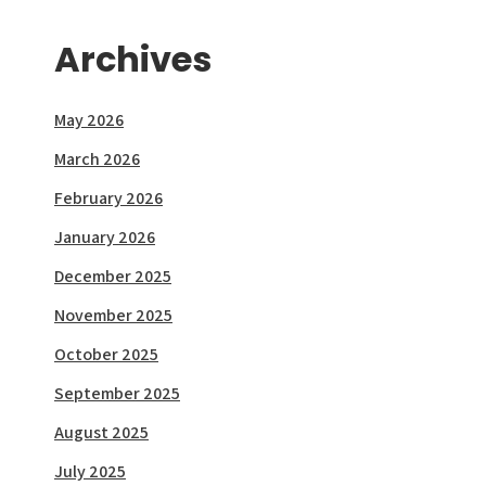
Archives
May 2026
March 2026
February 2026
January 2026
December 2025
November 2025
October 2025
September 2025
August 2025
July 2025