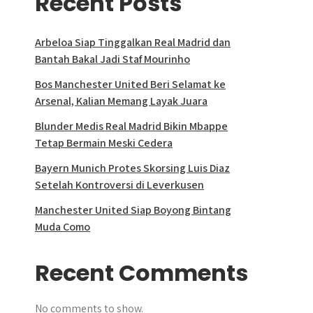
Recent Posts
Arbeloa Siap Tinggalkan Real Madrid dan
Bantah Bakal Jadi Staf Mourinho
Bos Manchester United Beri Selamat ke
Arsenal, Kalian Memang Layak Juara
Blunder Medis Real Madrid Bikin Mbappe
Tetap Bermain Meski Cedera
Bayern Munich Protes Skorsing Luis Diaz
Setelah Kontroversi di Leverkusen
Manchester United Siap Boyong Bintang
Muda Como
Recent Comments
No comments to show.