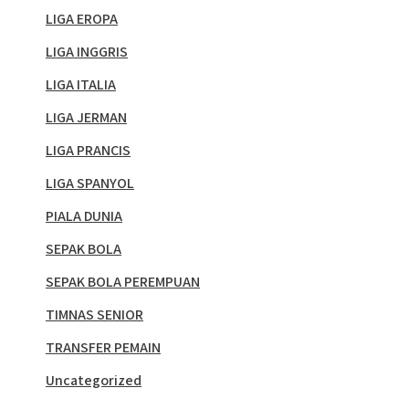
LIGA EROPA
LIGA INGGRIS
LIGA ITALIA
LIGA JERMAN
LIGA PRANCIS
LIGA SPANYOL
PIALA DUNIA
SEPAK BOLA
SEPAK BOLA PEREMPUAN
TIMNAS SENIOR
TRANSFER PEMAIN
Uncategorized