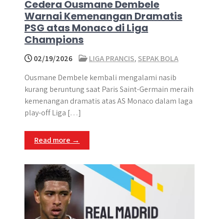
Cedera Ousmane Dembele
Warnai Kemenangan Dramatis
PSG atas Monaco di Liga
Champions
02/19/2026
LIGA PRANCIS
,
SEPAK BOLA
Ousmane Dembele kembali mengalami nasib
kurang beruntung saat Paris Saint-Germain meraih
kemenangan dramatis atas AS Monaco dalam laga
play-off Liga […]
Read more →