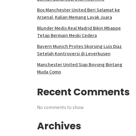
Bos Manchester United Beri Selamat ke
Arsenal, Kalian Memang Layak Juara
Blunder Medis Real Madrid Bikin Mbappe
Tetap Bermain Meski Cedera
Bayern Munich Protes Skorsing Luis Diaz
Setelah Kontroversi di Leverkusen
Manchester United Siap Boyong Bintang
Muda Como
Recent Comments
No comments to show.
Archives