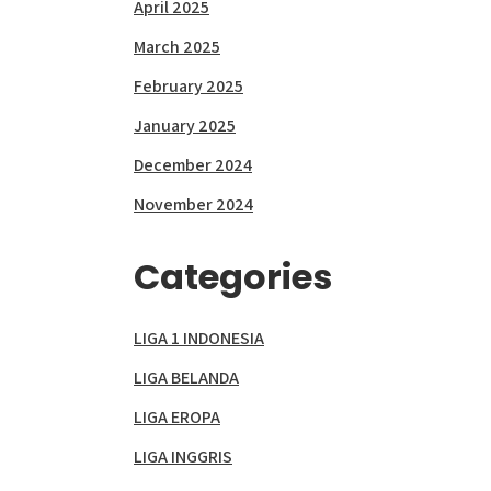
April 2025
March 2025
February 2025
January 2025
December 2024
November 2024
Categories
LIGA 1 INDONESIA
LIGA BELANDA
LIGA EROPA
LIGA INGGRIS