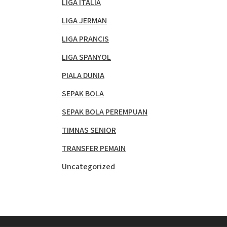
LIGA ITALIA
LIGA JERMAN
LIGA PRANCIS
LIGA SPANYOL
PIALA DUNIA
SEPAK BOLA
SEPAK BOLA PEREMPUAN
TIMNAS SENIOR
TRANSFER PEMAIN
Uncategorized