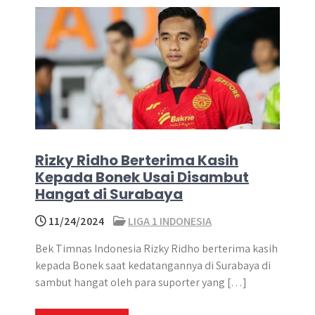
Rizky Ridho Berterima Kasih
Kepada Bonek Usai Disambut
Hangat di Surabaya
11/24/2024
LIGA 1 INDONESIA
Bek Timnas Indonesia Rizky Ridho berterima kasih
kepada Bonek saat kedatangannya di Surabaya di
sambut hangat oleh para suporter yang […]