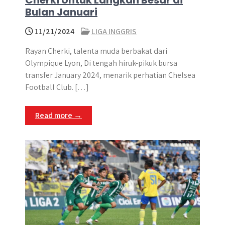
Cherki Untuk Langkah Besar di
Bulan Januari
11/21/2024
LIGA INGGRIS
Rayan Cherki, talenta muda berbakat dari
Olympique Lyon, Di tengah hiruk-pikuk bursa
transfer January 2024, menarik perhatian Chelsea
Football Club. […]
Read more →