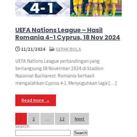
UEFA Nations League – Hasil
Romania 4-1 Cyprus, 18 Nov 2024
11/21/2024
SEPAK BOLA
UEFA Nations League pertandingan yang
berlangsung 18 November 2024 di Stadion
Nasional Bucharest. Romania berhasil
mengalahkan Cyprus 4-1. Menyuguhkan laga […]
Read more →
Posts
1
2
…
12
Next
Search
pagination
Search