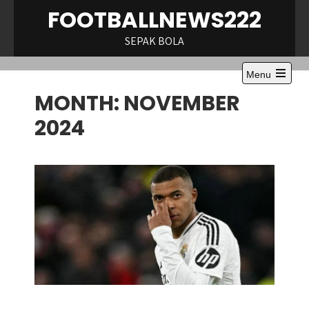
Skip
FOOTBALLNEWS222
to
content
SEPAK BOLA
Menu
Open
MONTH:
NOVEMBER
the
main
menu
2024