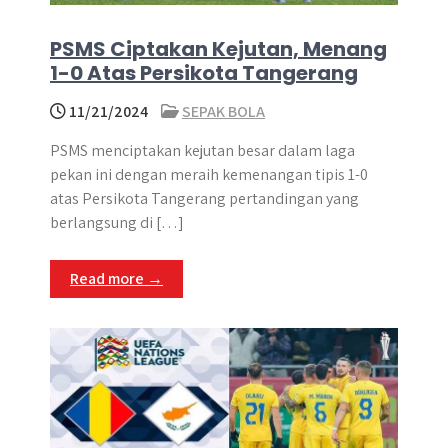
PSMS Ciptakan Kejutan, Menang
1-0 Atas Persikota Tangerang
11/21/2024
SEPAK BOLA
PSMS menciptakan kejutan besar dalam laga
pekan ini dengan meraih kemenangan tipis 1-0
atas Persikota Tangerang pertandingan yang
berlangsung di […]
Read more →