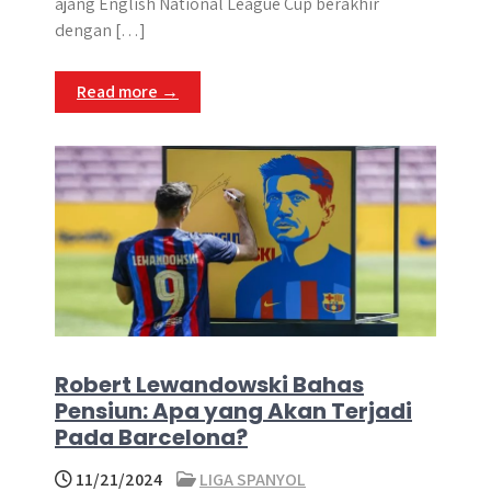
ajang English National League Cup berakhir
dengan […]
Read more →
Robert Lewandowski Bahas
Pensiun: Apa yang Akan Terjadi
Pada Barcelona?
11/21/2024
LIGA SPANYOL