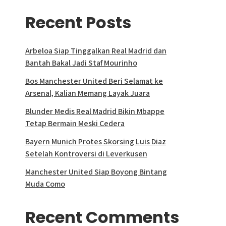
Recent Posts
Arbeloa Siap Tinggalkan Real Madrid dan
Bantah Bakal Jadi Staf Mourinho
Bos Manchester United Beri Selamat ke
Arsenal, Kalian Memang Layak Juara
Blunder Medis Real Madrid Bikin Mbappe
Tetap Bermain Meski Cedera
Bayern Munich Protes Skorsing Luis Diaz
Setelah Kontroversi di Leverkusen
Manchester United Siap Boyong Bintang
Muda Como
Recent Comments