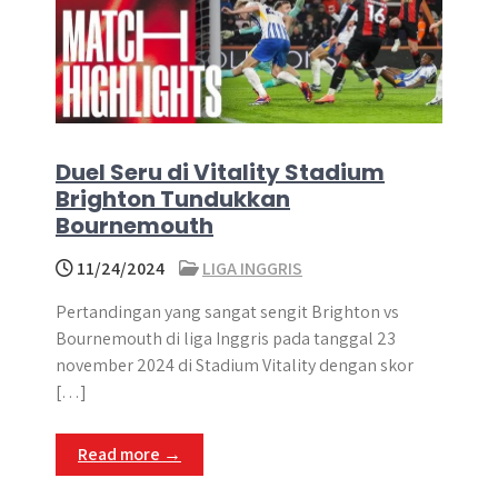
Duel Seru di Vitality Stadium
Brighton Tundukkan
Bournemouth
11/24/2024
LIGA INGGRIS
Pertandingan yang sangat sengit Brighton vs
Bournemouth di liga Inggris pada tanggal 23
november 2024 di Stadium Vitality dengan skor
[…]
Read more →