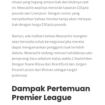
situasi yang tegang antara Isak dan klubnya saat
ini. Newcastle awalnya menolak tawaran 110 juta
pounds dari Liverpool. Dengan rumor yang
menyebutkan bahwa mereka hanya akan melepas
Isak dengan harga 150 juta pounds.
Namun, ada indikasi bahwa Newcastle mungkin
akan bersedia untuk bernegosiasi jika mereka
dapat mengamankan pengganti Isak terlebih
dahulu. Newcastle sedang mencari setidaknya satu
penyerang baru sebelum batas waktu 1 September.
Dengan Yoane Wissa dari Brentford dan Jorgen
Strand Larsen dari Wolves sebagai target
potensial.
Dampak Pertemuan
Premier League