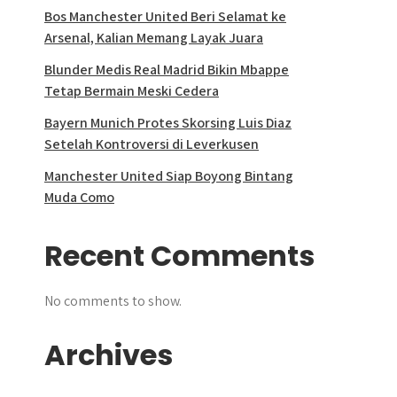
Bos Manchester United Beri Selamat ke
Arsenal, Kalian Memang Layak Juara
Blunder Medis Real Madrid Bikin Mbappe
Tetap Bermain Meski Cedera
Bayern Munich Protes Skorsing Luis Diaz
Setelah Kontroversi di Leverkusen
Manchester United Siap Boyong Bintang
Muda Como
Recent Comments
No comments to show.
Archives