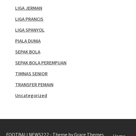
LIGA JERMAN
LIGA PRANCIS
LIGA SPANYOL
PIALA DUNIA
SEPAK BOLA
SEPAK BOLA PEREMPUAN
TIMNAS SENIOR
TRANSFER PEMAIN
Uncategorized
FOOTBALLNEWS222 - Theme by Grace Themes