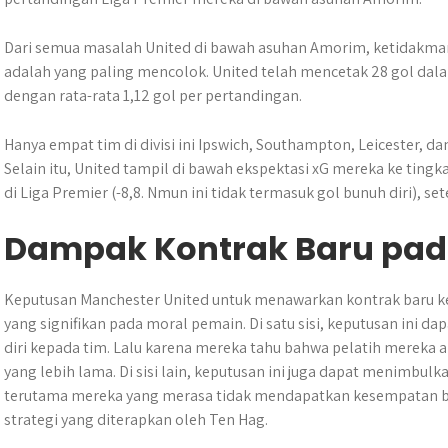
Dari semua masalah United di bawah asuhan Amorim, ketidakm
adalah yang paling mencolok. United telah mencetak 28 gol dal
dengan rata-rata 1,12 gol per pertandingan.
Hanya empat tim di divisi ini Ipswich, Southampton, Leicester, da
Selain itu, United tampil di bawah ekspektasi xG mereka ke tingk
di Liga Premier (-8,8. Nmun ini tidak termasuk gol bunuh diri), se
Dampak Kontrak Baru pad
Keputusan Manchester United untuk menawarkan kontrak baru ke
yang signifikan pada moral pemain. Di satu sisi, keputusan ini d
diri kepada tim. Lalu karena mereka tahu bahwa pelatih mereka a
yang lebih lama. Di sisi lain, keputusan ini juga dapat menimbul
terutama mereka yang merasa tidak mendapatkan kesempatan be
strategi yang diterapkan oleh Ten Hag.