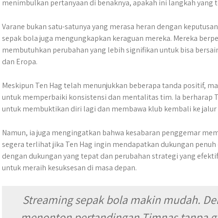
menimbulkan pertanyaan di benaknya, apakah ini langkah yang t
Varane bukan satu-satunya yang merasa heran dengan keputusa
sepak bola juga mengungkapkan keraguan mereka. Mereka berp
membutuhkan perubahan yang lebih signifikan untuk bisa bersaing
dan Eropa.
Meskipun Ten Hag telah menunjukkan beberapa tanda positif, ma
untuk memperbaiki konsistensi dan mentalitas tim. Ia berhara
untuk membuktikan diri lagi dan membawa klub kembali ke jalu
Namun, ia juga mengingatkan bahwa kesabaran penggemar memilik
segera terlihat jika Ten Hag ingin mendapatkan dukungan penuh 
dengan dukungan yang tepat dan perubahan strategi yang efektif
untuk meraih kesuksesan di masa depan.
Streaming sepak bola makin mudah. D
menonton pertandingan Timnas tanpa g