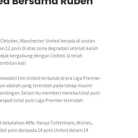
ted Bersama Ruben
 Oktober, Manchester United berada di urutan
dan 12 poin di atas zona degradasi setelah kalah
ejak bergabung dengan United. Ia telah
embilan kali.
wakili tim United terburuk di era Liga Premier
ngan adalah yang terendah pada tahap musim
tandingan. Selain itu memberi mereka total poin
enjadi total poin Liga Premier terendah
kat kekalahan 48%. Hanya Tottenham, Wolves,
kit poin daripada 14 poin United dalam 14