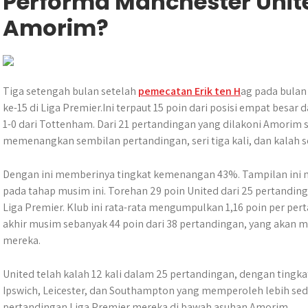
Performa Manchester Uni
Amorim?
Tiga setengah bulan setelah
pemecatan Erik ten H
ag pada bulan
ke-15 di Liga Premier.Ini terpaut 15 poin dari posisi empat besar 
1-0 dari Tottenham. Dari 21 pertandingan yang dilakoni Amorim s
memenangkan sembilan pertandingan, seri tiga kali, dan kalah s
Dengan ini memberinya tingkat kemenangan 43%. Tampilan ini me
pada tahap musim ini. Torehan 29 poin United dari 25 pertandi
Liga Premier. Klub ini rata-rata mengumpulkan 1,16 poin per per
akhir musim sebanyak 44 poin dari 38 pertandingan, yang akan m
mereka.
United telah kalah 12 kali dalam 25 pertandingan, dengan ting
Ipswich, Leicester, dan Southampton yang memperoleh lebih sedi
pertandingan Liga Premier mereka di bawah asuhan Amorim.