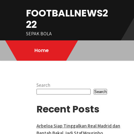
Skip
FOOTBALLNEWS2
to
content
22
SEPAK BOLA
Home
Search
Search
Recent Posts
Arbeloa Siap Tinggalkan Real Madrid dan
Bantah Bakal Jadi Staf Mourinho