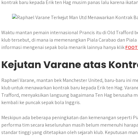
t
e
s
e
p
e
r
kontrak baru kepada Erik ten Hag musim panas lalu karena ikatan
s
b
e
g
e
e
A
o
n
r
p
o
g
a
p
k
e
m
Waktu mantan pemain internasional Prancis itu di Old Trafford
r
klub tersebut, di mana ia memenangkan Piala Carabao dan Piala 
informasi mengenai sepak bola menarik lainnya hanya klik
FOOT
Kejutan Varane atas Kontr
Raphael Varane, mantan bek Manchester United, baru-baru ini 
klub untuk menawarkan kontrak baru kepada Erik ten Hag. Vara
Trafford, menyaksikan langsung bagaimana Ten Hag berusaha
kembali ke puncak sepak bola Inggris.
Meskipun ada beberapa peningkatan dan kemenangan seperti Pia
performa tim secara keseluruhan masih belum memenuhi harapan
standar tinggi yang ditetapkan oleh sejarah klub. Keputusan 