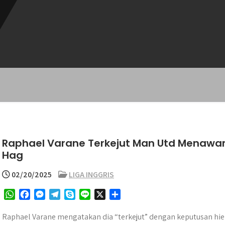
Raphael Varane Terkejut Man Utd Menawark
Hag
02/20/2025
LIGA INGGRIS
W
F
M
T
S
L
X
S
h
a
e
e
k
i
h
a
c
s
l
y
n
a
Raphael Varane mengatakan dia “terkejut” dengan keputusan hi