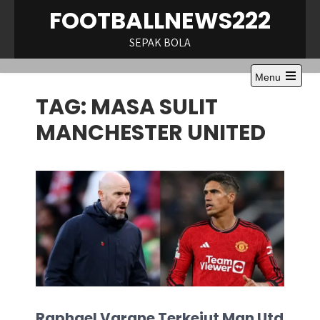
Skip
FOOTBALLNEWS222
to
content
SEPAK BOLA
Menu
Open
TAG:
MASA SULIT
the
main
menu
MANCHESTER UNITED
Raphael Varane Terkejut Man Utd