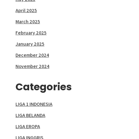
April 2025
March 2025
February 2025
January 2025
December 2024
November 2024
Categories
LIGA 1 INDONESIA
LIGA BELANDA
LIGA EROPA
LIGA INGGRIS