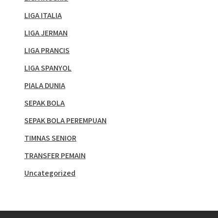
LIGA ITALIA
LIGA JERMAN
LIGA PRANCIS
LIGA SPANYOL
PIALA DUNIA
SEPAK BOLA
SEPAK BOLA PEREMPUAN
TIMNAS SENIOR
TRANSFER PEMAIN
Uncategorized