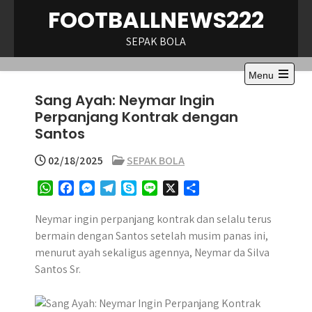
Skip
FOOTBALLNEWS222
to
content
SEPAK BOLA
Menu
Open
Sang Ayah: Neymar Ingin
the
main
Perpanjang Kontrak dengan
menu
Santos
02/18/2025
SEPAK BOLA
W
F
M
T
S
L
X
S
h
a
e
e
k
i
h
a
c
s
l
y
n
a
Neymar ingin perpanjang kontrak dan selalu terus
t
e
s
e
p
e
r
bermain dengan Santos setelah musim panas ini,
s
b
e
g
e
e
menurut ayah sekaligus agennya, Neymar da Silva
A
o
n
r
Santos Sr.
p
o
g
a
p
k
e
m
r