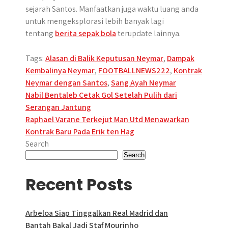
sejarah Santos. Manfaatkan juga waktu luang anda
untuk mengeksplorasi lebih banyak lagi
tentang
berita sepak bola
terupdate lainnya.
Tags:
Alasan di Balik Keputusan Neymar
,
Dampak
Kembalinya Neymar
,
FOOTBALLNEWS222
,
Kontrak
Neymar dengan Santos
,
Sang Ayah Neymar
Post
Nabil Bentaleb Cetak Gol Setelah Pulih dari
Serangan Jantung
navigation
Raphael Varane Terkejut Man Utd Menawarkan
Kontrak Baru Pada Erik ten Hag
Search
Search
Recent Posts
Arbeloa Siap Tinggalkan Real Madrid dan
Bantah Bakal Jadi Staf Mourinho