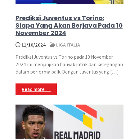
Prediksi Juventus vs Torino:
Siapa Yang Akan Berjaya Pada 10
November 2024
11/10/2024
LIGA ITALIA
Prediksi Juventus vs Torino pada 10 November
2024 ini menjanjikan banyak intrik dan ketegangan
dalam performa baik. Dengan Juventus yang […]
Read more →