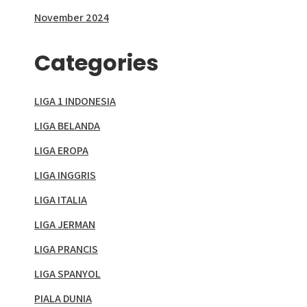
November 2024
Categories
LIGA 1 INDONESIA
LIGA BELANDA
LIGA EROPA
LIGA INGGRIS
LIGA ITALIA
LIGA JERMAN
LIGA PRANCIS
LIGA SPANYOL
PIALA DUNIA