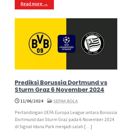
Read more →
Prediksi Borussia Dortmund vs
Sturm Graz 6 November 2024
11/06/2024
SEPAK BOLA
Pertandingan UEFA Europa League antara Borussia
Dortmund dan Sturm Graz pada 6 November 2024
di Signal Iduna Park menjadi salah […]