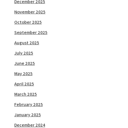
December 2025
November 2025
October 2025
September 2025
August 2025
July 2025
June 2025
May 2025
April 2025
March 2025
February 2025
January 2025
December 2024