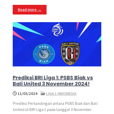
Read more →
Prediksi BRI Liga 1: PSBS Biak vs
Bali United 3 November 2024!
11/03/2024
LIGA 1 INDONESIA
Prediksi Pertandingan antara PSBS Biak dan Bali
United di BRI Liga 1 pada tanggal 3 November