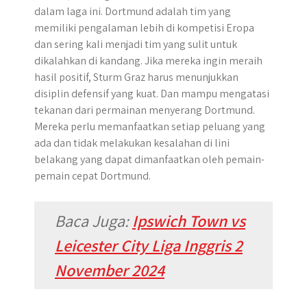
dalam laga ini. Dortmund adalah tim yang
memiliki pengalaman lebih di kompetisi Eropa
dan sering kali menjadi tim yang sulit untuk
dikalahkan di kandang. Jika mereka ingin meraih
hasil positif, Sturm Graz harus menunjukkan
disiplin defensif yang kuat. Dan mampu mengatasi
tekanan dari permainan menyerang Dortmund.
Mereka perlu memanfaatkan setiap peluang yang
ada dan tidak melakukan kesalahan di lini
belakang yang dapat dimanfaatkan oleh pemain-
pemain cepat Dortmund.
Baca Juga
:
Ipswich Town vs
Leicester City Liga Inggris 2
November 2024