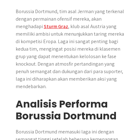
Borussia Dortmund, tim asal Jerman yang terkenal
dengan permainan ofensif mereka, akan
menghadapi
Sturm Graz
, klub asal Austria yang
memiliki ambisi untuk menunjukkan taring mereka
di kompetisi Eropa. Laga ini sangat penting bagi
kedua tim, mengingat posisi mereka di klasemen
grup yang dapat menentukan kelolosan ke fase
knockout. Dengan atmosfir pertandingan yang
penuh semangat dan dukungan dari para suporter,
laga ini diharapkan akan memberikan aksi yang
mendebarkan.
Analisis Performa
Borussia Dortmund
Borussia Dortmund memasuki laga ini dengan
semangat tinggi setelah beberapa kemenangan