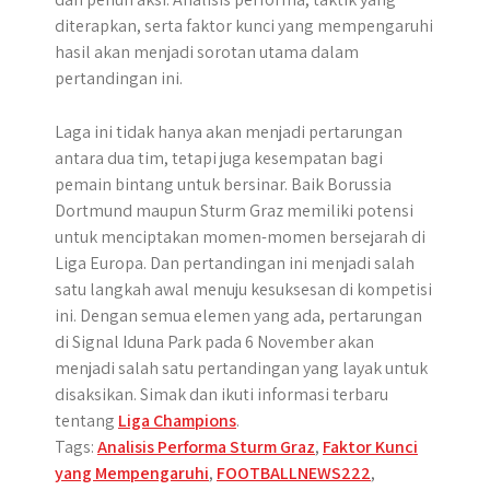
diterapkan, serta faktor kunci yang mempengaruhi
hasil akan menjadi sorotan utama dalam
pertandingan ini.
Laga ini tidak hanya akan menjadi pertarungan
antara dua tim, tetapi juga kesempatan bagi
pemain bintang untuk bersinar. Baik Borussia
Dortmund maupun Sturm Graz memiliki potensi
untuk menciptakan momen-momen bersejarah di
Liga Europa. Dan pertandingan ini menjadi salah
satu langkah awal menuju kesuksesan di kompetisi
ini. Dengan semua elemen yang ada, pertarungan
di Signal Iduna Park pada 6 November akan
menjadi salah satu pertandingan yang layak untuk
disaksikan. Simak dan ikuti informasi terbaru
tentang
Liga Champions
.
Tags:
Analisis Performa Sturm Graz
,
Faktor Kunci
yang Mempengaruhi
,
FOOTBALLNEWS222
,