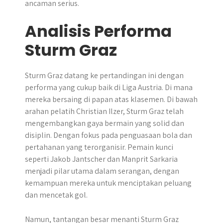
ancaman serius.
Analisis Performa
Sturm Graz
Sturm Graz datang ke pertandingan ini dengan
performa yang cukup baik di Liga Austria. Di mana
mereka bersaing di papan atas klasemen. Di bawah
arahan pelatih Christian Ilzer, Sturm Graz telah
mengembangkan gaya bermain yang solid dan
disiplin. Dengan fokus pada penguasaan bola dan
pertahanan yang terorganisir. Pemain kunci
seperti Jakob Jantscher dan Manprit Sarkaria
menjadi pilar utama dalam serangan, dengan
kemampuan mereka untuk menciptakan peluang
dan mencetak gol.
Namun, tantangan besar menanti Sturm Graz