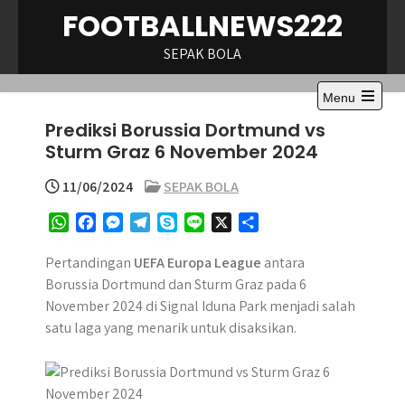
Skip
FOOTBALLNEWS222
to
content
SEPAK BOLA
Menu
Open
Prediksi Borussia Dortmund vs
the
main
Sturm Graz 6 November 2024
menu
11/06/2024
SEPAK BOLA
W
F
M
T
S
L
X
S
h
a
e
e
k
i
h
a
c
s
l
y
n
a
Pertandingan
UEFA Europa League
antara
t
e
s
e
p
e
r
Borussia Dortmund dan Sturm Graz pada 6
s
b
e
g
e
e
November 2024 di Signal Iduna Park menjadi salah
A
o
n
r
satu laga yang menarik untuk disaksikan.
p
o
g
a
p
k
e
m
r