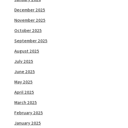
December 2025
November 2025
October 2025
September 2025
August 2025
July 2025
June 2025
May 2025
April 2025
March 2025
February 2025
January 2025