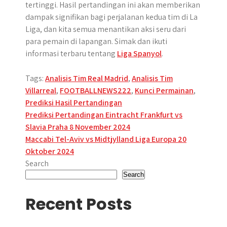
tertinggi. Hasil pertandingan ini akan memberikan
dampak signifikan bagi perjalanan kedua tim di La
Liga, dan kita semua menantikan aksi seru dari
para pemain di lapangan. Simak dan ikuti
informasi terbaru tentang
Liga Spanyol
.
Tags:
Analisis Tim Real Madrid
,
Analisis Tim
Villarreal
,
FOOTBALLNEWS222
,
Kunci Permainan
,
Prediksi Hasil Pertandingan
Post
Prediksi Pertandingan Eintracht Frankfurt vs
Slavia Praha 8 November 2024
navigation
Maccabi Tel-Aviv vs Midtjylland Liga Europa 20
Oktober 2024
Search
Search
Recent Posts