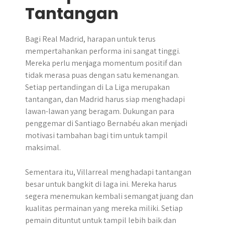
Tantangan
Bagi Real Madrid, harapan untuk terus
mempertahankan performa ini sangat tinggi.
Mereka perlu menjaga momentum positif dan
tidak merasa puas dengan satu kemenangan.
Setiap pertandingan di La Liga merupakan
tantangan, dan Madrid harus siap menghadapi
lawan-lawan yang beragam. Dukungan para
penggemar di Santiago Bernabéu akan menjadi
motivasi tambahan bagi tim untuk tampil
maksimal.
Sementara itu, Villarreal menghadapi tantangan
besar untuk bangkit di laga ini. Mereka harus
segera menemukan kembali semangat juang dan
kualitas permainan yang mereka miliki. Setiap
pemain dituntut untuk tampil lebih baik dan