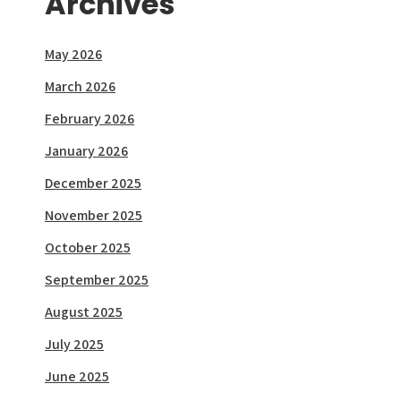
Archives
May 2026
March 2026
February 2026
January 2026
December 2025
November 2025
October 2025
September 2025
August 2025
July 2025
June 2025