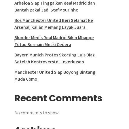
Arbeloa Siap Tinggalkan Real Madrid dan
Bantah Bakal Jadi Staf Mourinho
Bos Manchester United Beri Selamat ke
Arsenal, Kalian Memang Layak Juara
Blunder Medis Real Madrid Bikin Mbappe
Tetap Bermain Meski Cedera
Bayern Munich Protes Skorsing Luis Diaz
Setelah Kontroversi di Leverkusen
Manchester United Siap Boyong Bintang
Muda Como
Recent Comments
No comments to show.