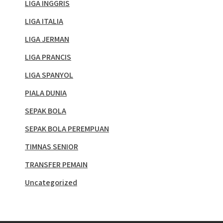
LIGA INGGRIS
LIGA ITALIA
LIGA JERMAN
LIGA PRANCIS
LIGA SPANYOL
PIALA DUNIA
SEPAK BOLA
SEPAK BOLA PEREMPUAN
TIMNAS SENIOR
TRANSFER PEMAIN
Uncategorized