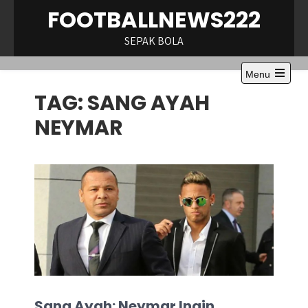
Skip
FOOTBALLNEWS222
to
content
SEPAK BOLA
Menu
Open
TAG:
SANG AYAH
the
main
menu
NEYMAR
Sang Ayah: Neymar Ingin