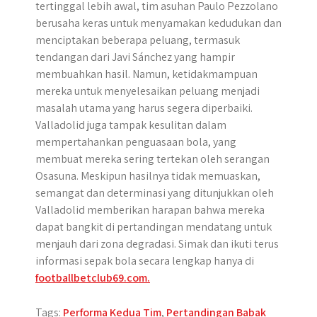
tertinggal lebih awal, tim asuhan Paulo Pezzolano
berusaha keras untuk menyamakan kedudukan dan
menciptakan beberapa peluang, termasuk
tendangan dari Javi Sánchez yang hampir
membuahkan hasil. Namun, ketidakmampuan
mereka untuk menyelesaikan peluang menjadi
masalah utama yang harus segera diperbaiki.
Valladolid juga tampak kesulitan dalam
mempertahankan penguasaan bola, yang
membuat mereka sering tertekan oleh serangan
Osasuna. Meskipun hasilnya tidak memuaskan,
semangat dan determinasi yang ditunjukkan oleh
Valladolid memberikan harapan bahwa mereka
dapat bangkit di pertandingan mendatang untuk
menjauh dari zona degradasi. Simak dan ikuti terus
informasi sepak bola secara lengkap hanya di
footballbetclub69.com.
Tags:
Performa Kedua Tim
,
Pertandingan Babak