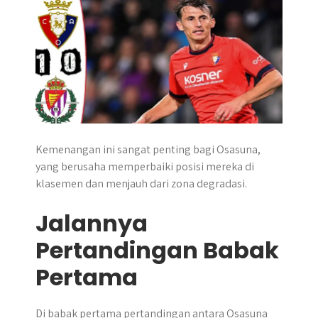
r
Kemenangan ini sangat penting bagi Osasuna,
yang berusaha memperbaiki posisi mereka di
klasemen dan menjauh dari zona degradasi.
Jalannya
Pertandingan Babak
Pertama
Di babak pertama pertandingan antara Osasuna