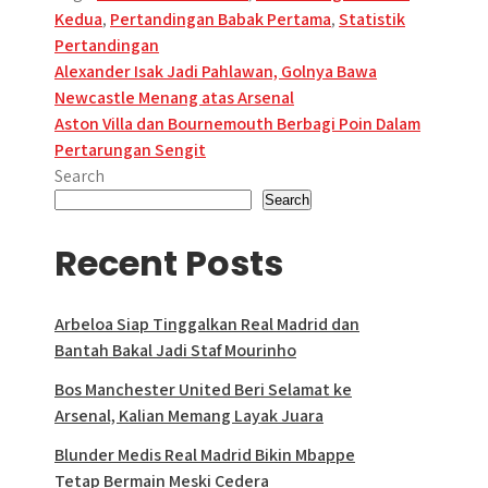
Kedua
,
Pertandingan Babak Pertama
,
Statistik
Pertandingan
Post
Alexander Isak Jadi Pahlawan, Golnya Bawa
Newcastle Menang atas Arsenal
navigation
Aston Villa dan Bournemouth Berbagi Poin Dalam
Pertarungan Sengit
Search
Search
Recent Posts
Arbeloa Siap Tinggalkan Real Madrid dan
Bantah Bakal Jadi Staf Mourinho
Bos Manchester United Beri Selamat ke
Arsenal, Kalian Memang Layak Juara
Blunder Medis Real Madrid Bikin Mbappe
Tetap Bermain Meski Cedera