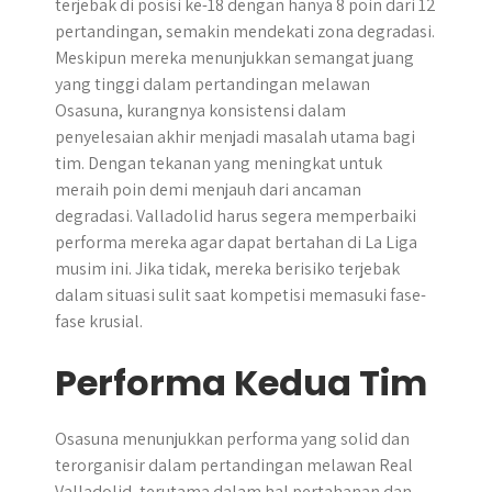
terjebak di posisi ke-18 dengan hanya 8 poin dari 12
pertandingan, semakin mendekati zona degradasi.
Meskipun mereka menunjukkan semangat juang
yang tinggi dalam pertandingan melawan
Osasuna, kurangnya konsistensi dalam
penyelesaian akhir menjadi masalah utama bagi
tim. Dengan tekanan yang meningkat untuk
meraih poin demi menjauh dari ancaman
degradasi. Valladolid harus segera memperbaiki
performa mereka agar dapat bertahan di La Liga
musim ini. Jika tidak, mereka berisiko terjebak
dalam situasi sulit saat kompetisi memasuki fase-
fase krusial.
Performa Kedua Tim
Osasuna menunjukkan performa yang solid dan
terorganisir dalam pertandingan melawan Real
Valladolid, terutama dalam hal pertahanan dan