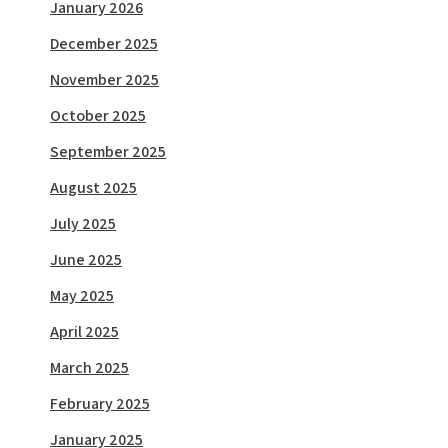
January 2026
December 2025
November 2025
October 2025
September 2025
August 2025
July 2025
June 2025
May 2025
April 2025
March 2025
February 2025
January 2025