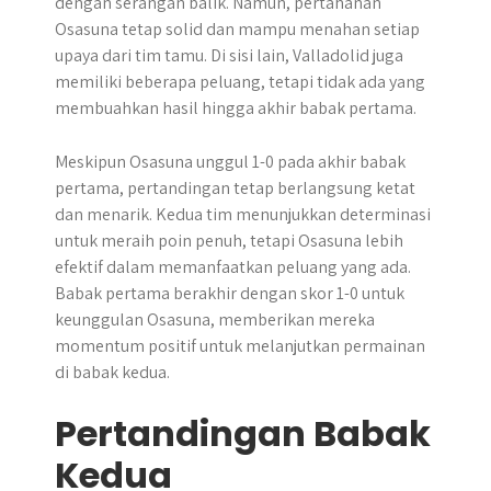
dengan serangan balik. Namun, pertahanan
Osasuna tetap solid dan mampu menahan setiap
upaya dari tim tamu. Di sisi lain, Valladolid juga
memiliki beberapa peluang, tetapi tidak ada yang
membuahkan hasil hingga akhir babak pertama.
Meskipun Osasuna unggul 1-0 pada akhir babak
pertama, pertandingan tetap berlangsung ketat
dan menarik. Kedua tim menunjukkan determinasi
untuk meraih poin penuh, tetapi Osasuna lebih
efektif dalam memanfaatkan peluang yang ada.
Babak pertama berakhir dengan skor 1-0 untuk
keunggulan Osasuna, memberikan mereka
momentum positif untuk melanjutkan permainan
di babak kedua.
Pertandingan Babak
Kedua