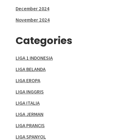
December 2024
November 2024
Categories
LIGA 1 INDONESIA
LIGA BELANDA
LIGA EROPA
LIGA INGGRIS
LIGA ITALIA
LIGA JERMAN
LIGA PRANCIS
LIGA SPANYOL