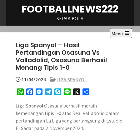
Skip
FOOTBALLNEWS222
to
content
SEPAK BOLA
Menu
Open
Liga Spanyol – Hasil
the
main
Pertandingan Osasuna Vs
menu
Valladolid, Osasuna Berhasil
Menang Tipis 1-0
11/04/2024
LIGA SPANYOL
W
F
M
T
S
L
X
S
h
a
e
e
k
i
h
a
c
s
l
y
n
a
Liga Spanyol
Osasuna berhasil meraih
t
e
s
e
p
e
r
kemenangan tipis 1-0 atas Real Valladolid dalam
s
b
e
g
e
e
pertandingan La Liga yang berlangsung di Estadio
A
o
n
r
El Sadar pada 2 November 2024.
p
o
g
a
p
k
e
m