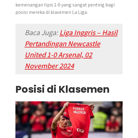
kemenangan tipis 1-0 yang sangat penting bagi
posisi mereka di klasemen La Liga.
Baca Juga:
Liga Inggris – Hasil
Pertandingan Newcastle
United 1-0 Arsenal, 02
November 2024
Posisi di Klasemen