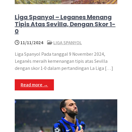
Liga Spanyol – Leganes Menang
Tipis Atas Sevilla, Dengan Skor 1-
0
11/11/2024
LIGA SPANYOL
Liga Spanyol Pada tanggal 9 November 2024,
Leganés meraih kemenangan tipis atas Sevilla
dengan skor 1-0 dalam pertandingan La Liga […]
Read more →