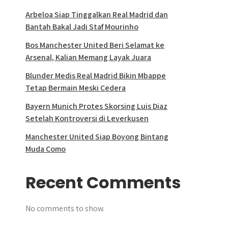
Arbeloa Siap Tinggalkan Real Madrid dan
Bantah Bakal Jadi Staf Mourinho
Bos Manchester United Beri Selamat ke
Arsenal, Kalian Memang Layak Juara
Blunder Medis Real Madrid Bikin Mbappe
Tetap Bermain Meski Cedera
Bayern Munich Protes Skorsing Luis Diaz
Setelah Kontroversi di Leverkusen
Manchester United Siap Boyong Bintang
Muda Como
Recent Comments
No comments to show.