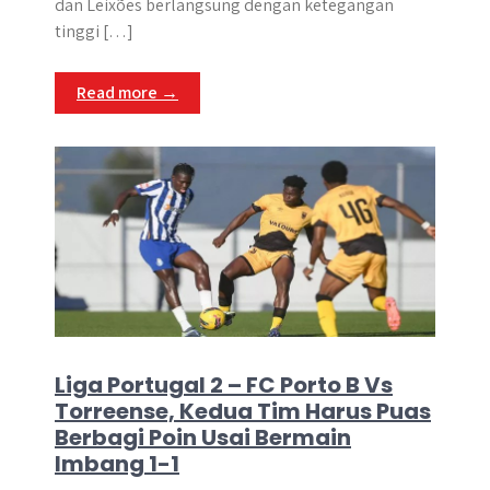
dan Leixões berlangsung dengan ketegangan
tinggi […]
Read more →
Liga Portugal 2 – FC Porto B Vs
Torreense, Kedua Tim Harus Puas
Berbagi Poin Usai Bermain
Imbang 1-1