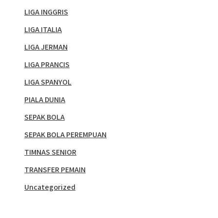
LIGA INGGRIS
LIGA ITALIA
LIGA JERMAN
LIGA PRANCIS
LIGA SPANYOL
PIALA DUNIA
SEPAK BOLA
SEPAK BOLA PEREMPUAN
TIMNAS SENIOR
TRANSFER PEMAIN
Uncategorized