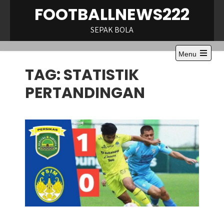
Skip
FOOTBALLNEWS222
to
content
SEPAK BOLA
Menu
Open
TAG:
STATISTIK
the
main
menu
PERTANDINGAN