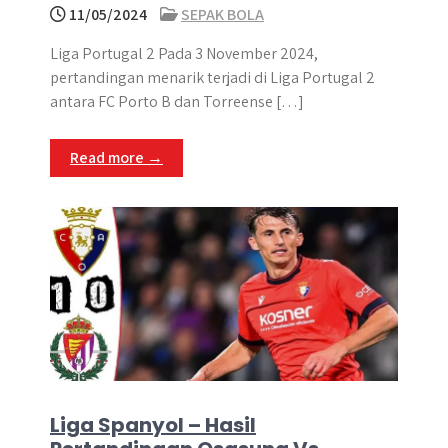
11/05/2024
SEPAK BOLA
Liga Portugal 2 ​Pada 3 November 2024,
pertandingan menarik terjadi di Liga Portugal 2
antara FC Porto B dan Torreense […]
Read more →
Liga Spanyol – Hasil