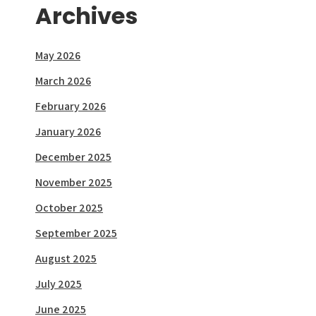
Archives
May 2026
March 2026
February 2026
January 2026
December 2025
November 2025
October 2025
September 2025
August 2025
July 2025
June 2025