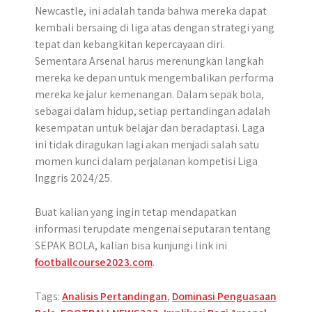
Newcastle, ini adalah tanda bahwa mereka dapat
kembali bersaing di liga atas dengan strategi yang
tepat dan kebangkitan kepercayaan diri.
Sementara Arsenal harus merenungkan langkah
mereka ke depan untuk mengembalikan performa
mereka ke jalur kemenangan. Dalam sepak bola,
sebagai dalam hidup, setiap pertandingan adalah
kesempatan untuk belajar dan beradaptasi. Laga
ini tidak diragukan lagi akan menjadi salah satu
momen kunci dalam perjalanan kompetisi Liga
Inggris 2024/25.
Buat kalian yang ingin tetap mendapatkan
informasi terupdate mengenai seputaran tentang
SEPAK BOLA, kalian bisa kunjungi link ini
footballcourse2023.com
.
Tags:
Analisis Pertandingan
,
Dominasi Penguasaan