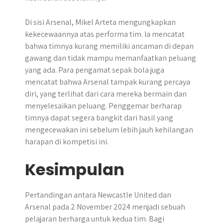
Di sisi Arsenal, Mikel Arteta mengungkapkan
kekecewaannya atas performa tim. Ia mencatat
bahwa timnya kurang memiliki ancaman di depan
gawang dan tidak mampu memanfaatkan peluang
yang ada. Para pengamat sepak bola juga
mencatat bahwa Arsenal tampak kurang percaya
diri, yang terlihat dari cara mereka bermain dan
menyelesaikan peluang. Penggemar berharap
timnya dapat segera bangkit dari hasil yang
mengecewakan ini sebelum lebih jauh kehilangan
harapan di kompetisi ini.
Kesimpulan
Pertandingan antara Newcastle United dan
Arsenal pada 2 November 2024 menjadi sebuah
pelajaran berharga untuk kedua tim. Bagi