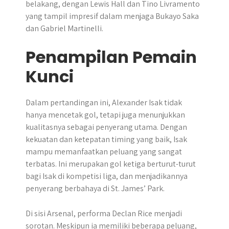
belakang, dengan Lewis Hall dan Tino Livramento
yang tampil impresif dalam menjaga Bukayo Saka
dan Gabriel Martinelli.
Penampilan Pemain
Kunci
Dalam pertandingan ini, Alexander Isak tidak
hanya mencetak gol, tetapi juga menunjukkan
kualitasnya sebagai penyerang utama. Dengan
kekuatan dan ketepatan timing yang baik, Isak
mampu memanfaatkan peluang yang sangat
terbatas. Ini merupakan gol ketiga berturut-turut
bagi Isak di kompetisi liga, dan menjadikannya
penyerang berbahaya di St. James’ Park.
Di sisi Arsenal, performa Declan Rice menjadi
sorotan. Meskipun ia memiliki beberapa peluang,