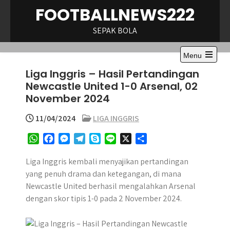
Skip
FOOTBALLNEWS222
to
content
SEPAK BOLA
Menu
Open
Liga Inggris – Hasil Pertandingan
the
main
Newcastle United 1-0 Arsenal, 02
menu
November 2024
11/04/2024
LIGA INGGRIS
W
F
M
T
S
L
X
S
h
a
e
e
k
i
h
a
c
s
l
y
n
a
Liga Inggris kembali menyajikan pertandingan
t
e
s
e
p
e
r
yang penuh drama dan ketegangan, di mana
s
b
e
g
e
e
Newcastle United berhasil mengalahkan Arsenal
A
o
n
r
dengan skor tipis 1-0 pada 2 November 2024.
p
o
g
a
p
k
e
m
r