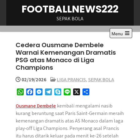
Skip
FOOTBALLNEWS222
to
content
SEPAK BOLA
Menu
Open
Cedera Ousmane Dembele
the
main
Warnai Kemenangan Dramatis
menu
PSG atas Monaco di Liga
Champions
02/19/2026
LIGA PRANCIS
,
SEPAK BOLA
W
F
M
T
S
L
X
S
h
a
e
e
k
i
h
a
c
s
l
y
n
a
Ousmane Dembele
kembali mengalami nasib
t
e
s
e
p
e
r
kurang beruntung saat Paris Saint-Germain meraih
s
b
e
g
e
e
kemenangan dramatis atas AS Monaco dalam laga
A
o
n
r
play-off Liga Champions. Penyerang asal Prancis
p
o
g
a
itu harus ditarik keluar pada menit ke-26 setelah
p
k
e
m