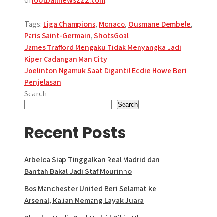
di
footballnews222.com
.
Tags:
Liga Champions
,
Monaco
,
Ousmane Dembele
,
Paris Saint-Germain
,
ShotsGoal
Post
James Trafford Mengaku Tidak Menyangka Jadi
Kiper Cadangan Man City
navigation
Joelinton Ngamuk Saat Diganti! Eddie Howe Beri
Penjelasan
Search
Search
Recent Posts
Arbeloa Siap Tinggalkan Real Madrid dan
Bantah Bakal Jadi Staf Mourinho
Bos Manchester United Beri Selamat ke
Arsenal, Kalian Memang Layak Juara