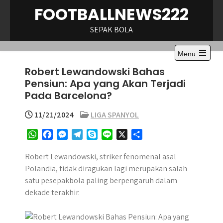
Skip
FOOTBALLNEWS222
to
content
SEPAK BOLA
Menu
Open
Robert Lewandowski Bahas
the
main
Pensiun: Apa yang Akan Terjadi
menu
Pada Barcelona?
11/21/2024
LIGA SPANYOL
W
F
M
T
S
L
X
S
h
a
e
e
k
i
h
a
c
s
l
y
n
a
Robert Lewandowski, striker fenomenal asal
t
e
s
e
p
e
r
Polandia, tidak diragukan lagi merupakan salah
s
b
e
g
e
e
satu pesepakbola paling berpengaruh dalam
A
o
n
r
dekade terakhir.
p
o
g
a
p
k
e
m
r