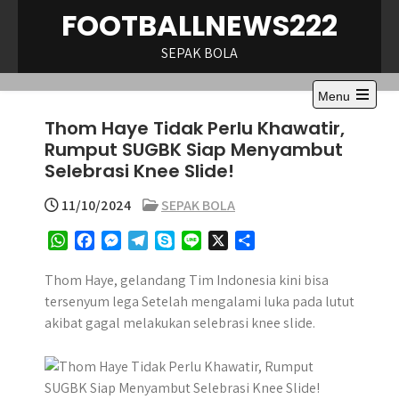
Skip
FOOTBALLNEWS222
to
content
SEPAK BOLA
Menu
Open
Thom Haye Tidak Perlu Khawatir,
the
main
Rumput SUGBK Siap Menyambut
menu
Selebrasi Knee Slide!
11/10/2024
SEPAK BOLA
W
F
M
T
S
L
X
S
h
a
e
e
k
i
h
a
c
s
l
y
n
a
Thom Haye, gelandang Tim Indonesia kini bisa
t
e
s
e
p
e
r
tersenyum lega Setelah mengalami luka pada lutut
s
b
e
g
e
e
akibat gagal melakukan selebrasi knee slide.
A
o
n
r
p
o
g
a
p
k
e
m
r