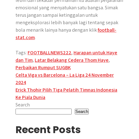
lebih dari sekadar permainan itu adalah perjalanan
emosional yang menyatukan satu bangsa. Simak
terus jangan sampai ketinggalan untuk
mengeksplorasi lebih banyak lagi tentang sepak
bola menarik lainya hanya dengan klik
football-
stat.com
.
Tags:
FOOTBALLNEWS222
,
Harapan untuk Haye
dan Tim
,
Latar Belakang Cedera Thom Haye
,
Perbaikan Rumput SUGBK
Post
Celta Viga vs Barcelona – La Liga 24 November
2024
navigation
Erick Thohir Pilih Tiga Pelatih Timnas Indonesia
Ke Piala Dunia
Search
Search
Recent Posts