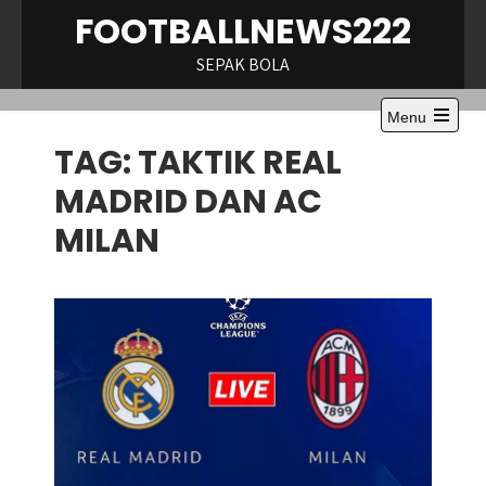
Skip
FOOTBALLNEWS222
to
content
SEPAK BOLA
Menu
Open
TAG:
TAKTIK REAL
the
main
menu
MADRID DAN AC
MILAN