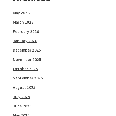
May 2026
March 2026
February 2026
January 2026
December 2025
November 2025
October 2025
September 2025
August 2025
July 2025
June 2025
May 2025