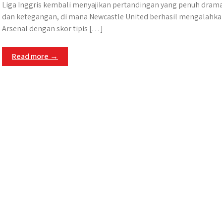
Liga Inggris kembali menyajikan pertandingan yang penuh dram
dan ketegangan, di mana Newcastle United berhasil mengalahk
Arsenal dengan skor tipis […]
Read more →