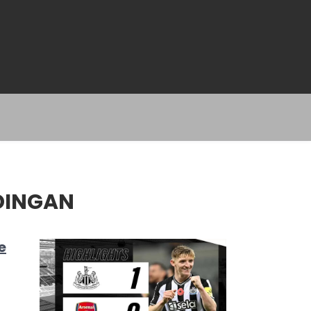
DINGAN
e