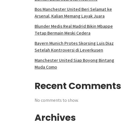
Bos Manchester United Beri Selamat ke
Arsenal, Kalian Memang Layak Juara
Blunder Medis Real Madrid Bikin Mbappe
Tetap Bermain Meski Cedera
Bayern Munich Protes Skorsing Luis Diaz
Setelah Kontroversi di Leverkusen
Manchester United Siap Boyong Bintang
Muda Como
Recent Comments
No comments to show.
Archives