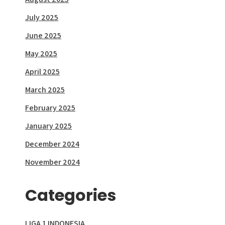
July 2025
June 2025
May 2025
April 2025
March 2025
February 2025
January 2025
December 2024
November 2024
Categories
LIGA 1 INDONESIA