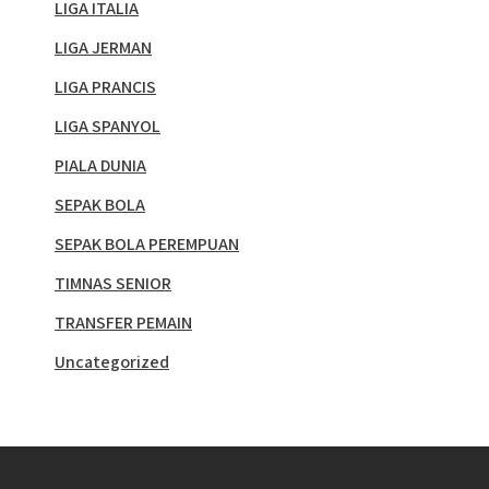
LIGA ITALIA
LIGA JERMAN
LIGA PRANCIS
LIGA SPANYOL
PIALA DUNIA
SEPAK BOLA
SEPAK BOLA PEREMPUAN
TIMNAS SENIOR
TRANSFER PEMAIN
Uncategorized