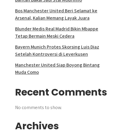
Bos Manchester United Beri Selamat ke
Arsenal, Kalian Memang Layak Juara
Blunder Medis Real Madrid Bikin Mbappe
Tetap Bermain Meski Cedera
Bayern Munich Protes Skorsing Luis Diaz
Setelah Kontroversi di Leverkusen
Manchester United Siap Boyong Bintang
Muda Como
Recent Comments
No comments to show.
Archives