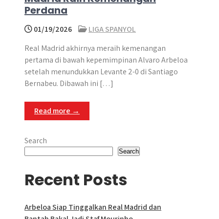
Perdana
01/19/2026
LIGA SPANYOL
Real Madrid akhirnya meraih kemenangan
pertama di bawah kepemimpinan Alvaro Arbeloa
setelah menundukkan Levante 2-0 di Santiago
Bernabeu. Dibawah ini […]
Read more →
Search
Search
Recent Posts
Arbeloa Siap Tinggalkan Real Madrid dan
Bantah Bakal Jadi Staf Mourinho