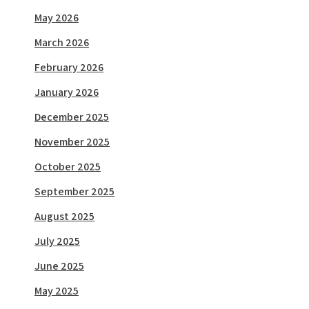
May 2026
March 2026
February 2026
January 2026
December 2025
November 2025
October 2025
September 2025
August 2025
July 2025
June 2025
May 2025