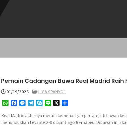
Pemain Cadangan Bawa Real Madrid Raih
01/19/2026
LIGA SPANYOL
W
F
M
T
S
L
X
S
h
a
e
e
k
i
h
a
c
s
l
y
n
a
Real Madrid akhirnya meraih kemenangan pertama di bawah kep
t
e
s
e
p
e
r
menundukkan Levante 2-0 di Santiago Bernabeu. Dibawah ini akan