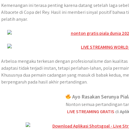
Kemenangan ini terasa penting karena datang setelah laga sebe
Albacete di Copa del Rey. Hasil ini memberi sinyal positif bahwa
pelatih anyar.
Arbeloa mengaku terkesan dengan profesionalisme dan kualita
adaptasi tidak terjadi instan, tetapi perlahan-lahan, pola permai
Khususnya dua pemain cadangan yang masuk di babak kedua, m
berpengaruh pada hasil akhir pertandingan.
Ayo Rasakan Serunya Pial
Nonton semua pertandingan tan
LIVE STREAMING GRATIS
di
Apli