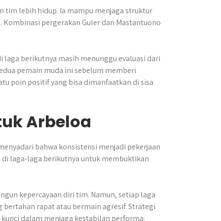
tim lebih hidup. Ia mampu menjaga struktur
an. Kombinasi pergerakan Guler dan Mastantuono
 laga berikutnya masih menunggu evaluasi dari
l kedua pemain muda ini sebelum memberi
tu poin positif yang bisa dimanfaatkan di sisa
tuk Arbeloa
enyadari bahwa konsistensi menjadi pekerjaan
di laga-laga berikutnya untuk membuktikan
gun kepercayaan diri tim. Namun, setiap laga
rtahan rapat atau bermain agresif. Strategi
kunci dalam menjaga kestabilan performa.