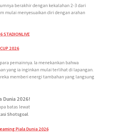
lumnya berakhir dengan kekalahan 2-3 dari
 tim mulai menyesuaikan diri dengan arahan
s para pemainnya. Ia menekankan bahwa
nan yang ia inginkan mulai terlihat di lapangan.
ereka memberi energi tambahan yang langsung
a Dunia 2026!
pa batas lewat
kasi Shotsgoal
.