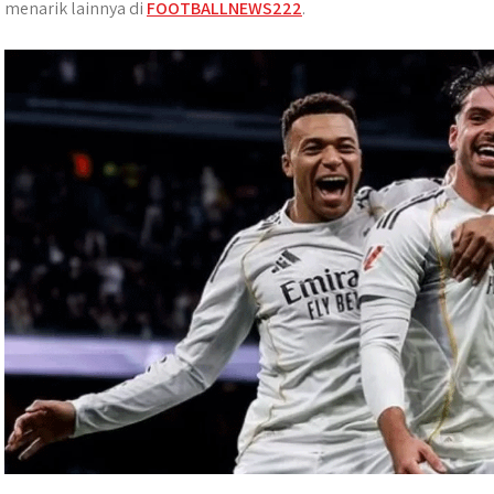
s
b
e
g
e
e
menarik lainnya di
FOOTBALLNEWS222
.
A
o
n
r
p
o
g
a
p
k
e
m
r