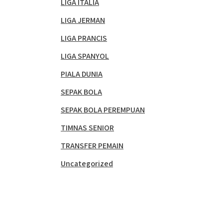
LIGA ITALIA
LIGA JERMAN
LIGA PRANCIS
LIGA SPANYOL
PIALA DUNIA
SEPAK BOLA
SEPAK BOLA PEREMPUAN
TIMNAS SENIOR
TRANSFER PEMAIN
Uncategorized