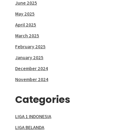
June 2025
May 2025
April 2025
March 2025
February 2025
January 2025
December 2024
November 2024
Categories
LIGA 1 INDONESIA
LIGA BELANDA