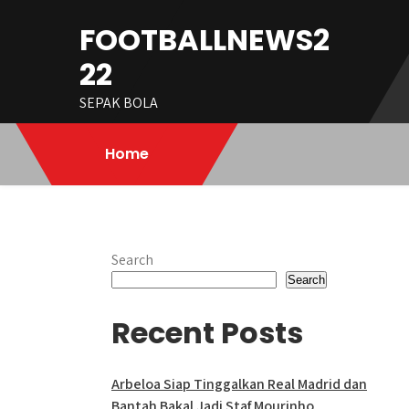
Skip
FOOTBALLNEWS2
to
content
22
SEPAK BOLA
Home
Search
Search
Recent Posts
Arbeloa Siap Tinggalkan Real Madrid dan
Bantah Bakal Jadi Staf Mourinho