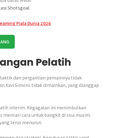
pa batas lewat
kasi Shotsgoal
.
RANG
angan Pelatih
taktik dan pergantian pemainnya tidak
an Xavi Simons tidak dimainkan, yang dianggap
latih interim. Kegagalan ini menimbulkan
 mencari cara untuk bangkit di sisa musim.
yang terus menurun.
emen dan strategi. Keputusan taktis yang