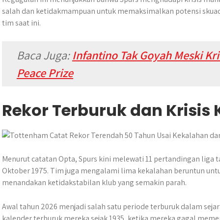
salah dan ketidakmampuan untuk memaksimalkan potensi skuad m
tim saat ini.
Baca Juga:
Infantino Tak Goyah Meski Kr
Peace Prize
Rekor Terburuk dan Krisis 
Menurut catatan Opta, Spurs kini melewati 11 pertandingan liga
Oktober 1975. Tim juga mengalami lima kekalahan beruntun untu
menandakan ketidakstabilan klub yang semakin parah.
Awal tahun 2026 menjadi salah satu periode terburuk dalam sej
kalender terburuk mereka sejak 1935, ketika mereka gagal memen