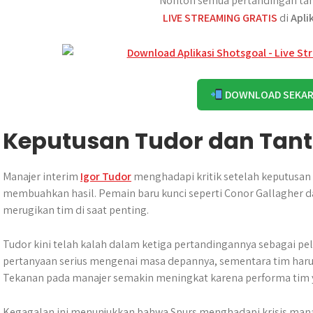
Nonton semua pertandingan tan
LIVE STREAMING GRATIS
di
Apli
DOWNLOAD SEKA
Keputusan Tudor dan Tant
Manajer interim
Igor Tudor
menghadapi kritik setelah keputusan 
membuahkan hasil. Pemain baru kunci seperti Conor Gallagher d
merugikan tim di saat penting.
Tudor kini telah kalah dalam ketiga pertandingannya sebagai pe
pertanyaan serius mengenai masa depannya, sementara tim harus
Tekanan pada manajer semakin meningkat karena performa tim 
Kegagalan ini menunjukkan bahwa Spurs menghadapi krisis manaj