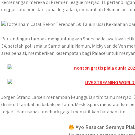
t
e
s
e
p
e
r
kemenangan mereka di Premier League menjadi 11 pertandingan
s
b
e
g
e
e
unggul satu poin dari zona degradasi, menambah tekanan besar
A
o
n
r
p
o
g
a
p
k
e
m
r
Pertandingan tampak menguntungkan Spurs pada awalnya ketika
34, setelah gol Ismaila Sarr dianulir. Namun, Micky van de Ven 
area penalti, memberikan kesempatan bagi Palace untuk menyam
Jorgen Strand Larsen menambah keunggulan tim tamu menjadi 2
di menit tambahan babak pertama. Meski Spurs menstabilkan pe
terjadi, dan usaha comeback gagal memulihkan harapan tim.
Ayo Rasakan Serunya Pial