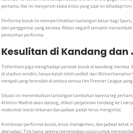
pertama. Hal ini menyoroti skala krisis yang saat ini dihadapi tim.
Performa buruk ini memperlihatkan tantangan besar bagi Spurs,
dari penggemar yang kecewa. Rekor negatif semakin menambah u
pemulihan performa.
Kesulitan di Kandang dan 
Tottenham juga menghadapi periode buruk di kandang mereka. Se
di stadion sendiri, hanya kalah lebih sedikit dari Wolverhampto
menjadi yang terendah di antara semua tim Premier League yang s
Situasi ini menimbulkan tantangan tambahan karena leg perta
Atletico Madrid akan datang, diikuti perjalanan tandang ke Liver
maksimal meski tekanan dan jadwal padat terus mengintai.
Kombinasi performa buruk, krisis manajemen, dan jadwal ketat 
degradasi. Tim harus segera menemukan solusi untuk memperbaik