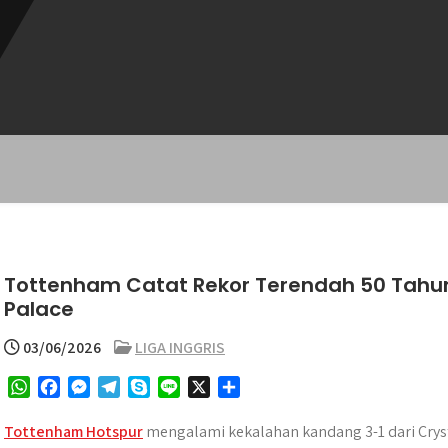
Tottenham Catat Rekor Terendah 50 Tahun 
Palace
03/06/2026
LIGA INGGRIS
W
F
M
T
S
L
X
S
h
a
e
e
k
i
h
a
c
s
l
y
n
a
Tottenham Hotspur
mengalami kekalahan kandang 3-1 dari Crys