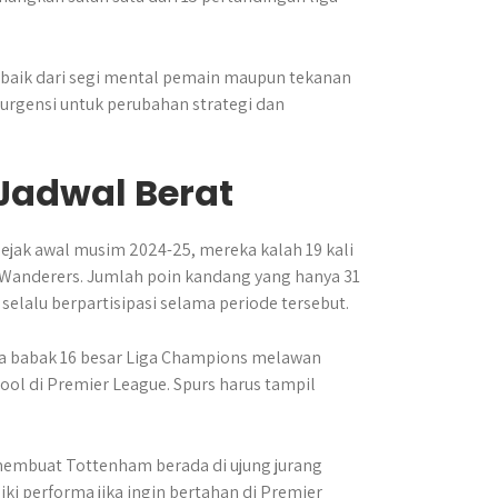
 baik dari segi mental pemain maupun tekanan
rgensi untuk perubahan strategi dan
Jadwal Berat
jak awal musim 2024-25, mereka kalah 19 kali
n Wanderers. Jumlah poin kandang yang hanya 31
elalu berpartisipasi selama periode tersebut.
ma babak 16 besar Liga Champions melawan
pool di Premier League. Spurs harus tampil
membuat Tottenham berada di ujung jurang
i performa jika ingin bertahan di Premier