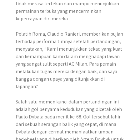
tidak merasa tertekan dan mampu menunjukkan
permainan terbuka yang mencerminkan
kepercayaan diri mereka.
Pelatih Roma, Claudio Ranieri, memberikan pujian
terhadap performa timnya setelah pertandingan,
menyatakan, “Kami menunjukkan tekad yang kuat
dan kemampuan kami dalam menghadapi lawan
yang sangat sulit seperti AC Milan.​ Para pemain
melakukan tugas mereka dengan baik, dan saya
bangga dengan upaya yang ditunjukkan di
lapangan.”
Salah satu momen kunci dalam pertandingan ini
adalah gol penyama kedudukan yang dicetak oleh
Paulo Dybala pada menit ke-68. Gol tersebut lahir
dari sebuah serangan balik yang cepat, di mana
Dybala dengan cermat memanfaatkan umpan
back-heel yang diberikan oleh Artem Dovbyk untuk