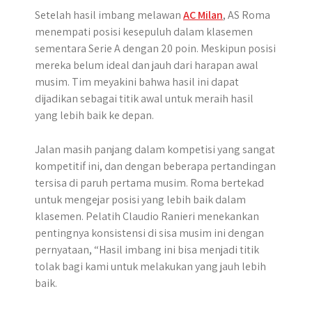
Setelah hasil imbang melawan
AC Milan
, AS Roma
menempati posisi kesepuluh dalam klasemen
sementara Serie A dengan 20 poin. ​Meskipun posisi
mereka belum ideal dan jauh dari harapan awal
musim. Tim meyakini bahwa hasil ini dapat
dijadikan sebagai titik awal untuk meraih hasil
yang lebih baik ke depan.​
Jalan masih panjang dalam kompetisi yang sangat
kompetitif ini, dan dengan beberapa pertandingan
tersisa di paruh pertama musim. Roma bertekad
untuk mengejar posisi yang lebih baik dalam
klasemen. Pelatih Claudio Ranieri menekankan
pentingnya konsistensi di sisa musim ini dengan
pernyataan, “Hasil imbang ini bisa menjadi titik
tolak bagi kami untuk melakukan yang jauh lebih
baik.