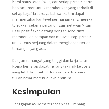
Kami harus tetap fokus, dan setiap pemain harus
berkomitmen untuk memberikan yang terbaik di
setiap laga.” Ia percaya bahwa jika tim dapat
mempertahankan level permainan yang mereka
tunjukkan selama pertandingan melawan Milan.
Hasil positif akan datang dengan sendirinya,
memberikan harapan dan motivasi bagi pemain
untuk terus berjuang dalam menghadapi setiap
tantangan yang ada.
Dengan semangat yang tinggi dan kerja keras,
Roma berharap dapat merangkak naik ke posisi
yang lebih kompetitif di klasemen dan meraih
tujuan besar mereka di akhir musim.
Kesimpulan
​Tanggapan AS Roma terhadap hasil imbang