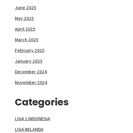
June 2025
May 2025
April 2025
March 2025
February 2025
January 2025
December 2024
November 2024
Categories
LIGA 1 INDONESIA
LIGA BELANDA