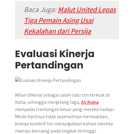
Baca Juga:
Malut United Lepas
Tiga Pemain Asing Usai
Kekalahan dari Persija
Evaluasi Kinerja
Pertandingan
Milan dikenal sebagai salah satu tim terkuat di
Italia, sehingga menjelang laga,
AS Roma
menyadari tantangan besar yang mereka hadapi.
Meski hasilnya tidak sepenuhnya memuaskan,
kinerja kolektif tim menunjukkan bahwa mereka
mampu bersaing pada tingkat tertinggi.