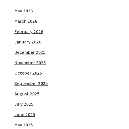
May 2026
March 2026
February 2026
January 2026
December 2025
November 2025
October 2025
September 2025
August 2025
July 2025
June 2025
May 2025