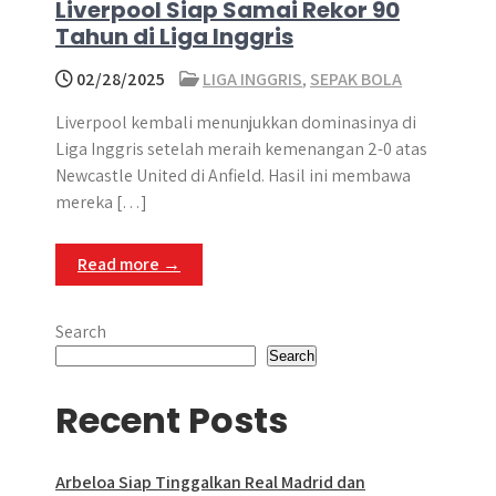
Liverpool Siap Samai Rekor 90
Tahun di Liga Inggris
02/28/2025
LIGA INGGRIS
,
SEPAK BOLA
Liverpool kembali menunjukkan dominasinya di
Liga Inggris setelah meraih kemenangan 2-0 atas
Newcastle United di Anfield. Hasil ini membawa
mereka […]
Read more →
Search
Search
Recent Posts
Arbeloa Siap Tinggalkan Real Madrid dan