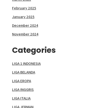
February 2025
January 2025
December 2024
November 2024
Categories
LIGA 1 INDONESIA
LIGA BELANDA
LIGA EROPA
LIGA INGGRIS
LIGA ITALIA
LIGA JERMAN