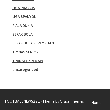
LIGA PRANCIS
LIGA SPANYOL
PIALA DUNIA
SEPAK BOLA
SEPAK BOLA PEREMPUAN
TIMNAS SENIOR
TRANSFER PEMAIN
Uncategorized
FOOTBALLNEWS222 - Theme by Grace Themes
Home