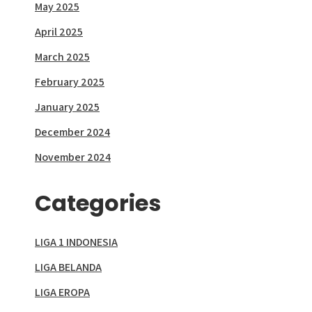
May 2025
April 2025
March 2025
February 2025
January 2025
December 2024
November 2024
Categories
LIGA 1 INDONESIA
LIGA BELANDA
LIGA EROPA