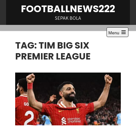
Skip
FOOTBALLNEWS222
to
content
SEPAK BOLA
Menu
Open
TAG:
TIM BIG SIX
the
main
menu
PREMIER LEAGUE