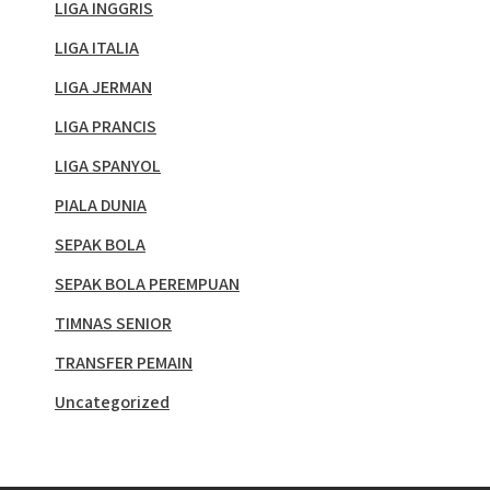
LIGA INGGRIS
LIGA ITALIA
LIGA JERMAN
LIGA PRANCIS
LIGA SPANYOL
PIALA DUNIA
SEPAK BOLA
SEPAK BOLA PEREMPUAN
TIMNAS SENIOR
TRANSFER PEMAIN
Uncategorized