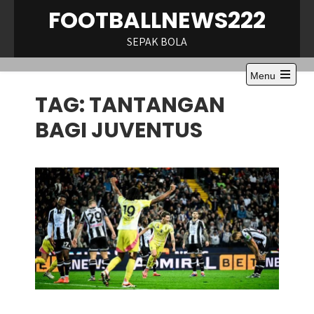
Skip
FOOTBALLNEWS222
to
content
SEPAK BOLA
Menu
TAG:
TANTANGAN
BAGI JUVENTUS