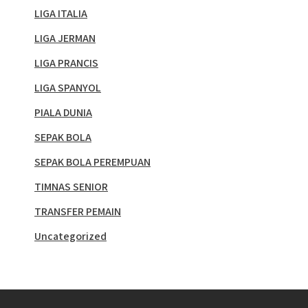
LIGA ITALIA
LIGA JERMAN
LIGA PRANCIS
LIGA SPANYOL
PIALA DUNIA
SEPAK BOLA
SEPAK BOLA PEREMPUAN
TIMNAS SENIOR
TRANSFER PEMAIN
Uncategorized