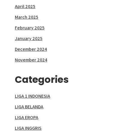
April 2025
March 2025
February 2025
January 2025
December 2024
November 2024
Categories
LIGA 1 INDONESIA
LIGA BELANDA
LIGA EROPA
LIGA INGGRIS