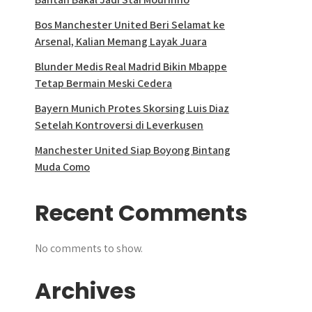
Bos Manchester United Beri Selamat ke
Arsenal, Kalian Memang Layak Juara
Blunder Medis Real Madrid Bikin Mbappe
Tetap Bermain Meski Cedera
Bayern Munich Protes Skorsing Luis Diaz
Setelah Kontroversi di Leverkusen
Manchester United Siap Boyong Bintang
Muda Como
Recent Comments
No comments to show.
Archives