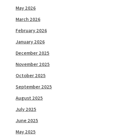
May 2026
March 2026
February 2026
January 2026
December 2025
November 2025
October 2025
September 2025
August 2025
July 2025
June 2025
May 2025