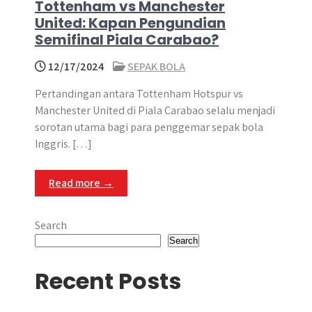
Tottenham vs Manchester
United: Kapan Pengundian
Semifinal Piala Carabao?
12/17/2024
SEPAK BOLA
Pertandingan antara Tottenham Hotspur vs
Manchester United di Piala Carabao selalu menjadi
sorotan utama bagi para penggemar sepak bola
Inggris. […]
Read more →
Search
Search
Recent Posts