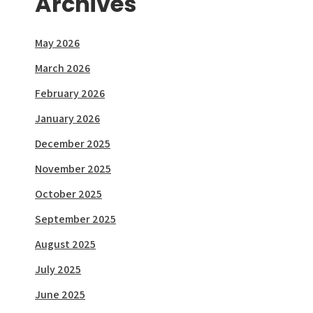
Archives
May 2026
March 2026
February 2026
January 2026
December 2025
November 2025
October 2025
September 2025
August 2025
July 2025
June 2025