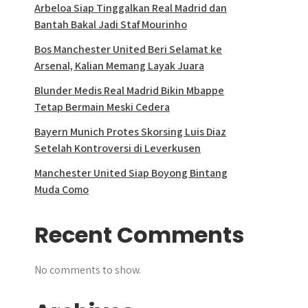
Arbeloa Siap Tinggalkan Real Madrid dan
Bantah Bakal Jadi Staf Mourinho
Bos Manchester United Beri Selamat ke
Arsenal, Kalian Memang Layak Juara
Blunder Medis Real Madrid Bikin Mbappe
Tetap Bermain Meski Cedera
Bayern Munich Protes Skorsing Luis Diaz
Setelah Kontroversi di Leverkusen
Manchester United Siap Boyong Bintang
Muda Como
Recent Comments
No comments to show.