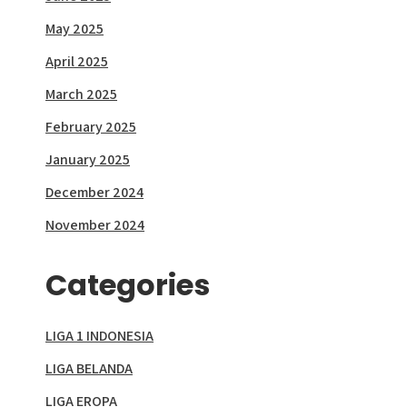
May 2025
April 2025
March 2025
February 2025
January 2025
December 2024
November 2024
Categories
LIGA 1 INDONESIA
LIGA BELANDA
LIGA EROPA