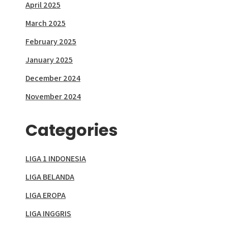
April 2025
March 2025
February 2025
January 2025
December 2024
November 2024
Categories
LIGA 1 INDONESIA
LIGA BELANDA
LIGA EROPA
LIGA INGGRIS