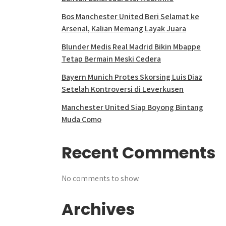
Bos Manchester United Beri Selamat ke
Arsenal, Kalian Memang Layak Juara
Blunder Medis Real Madrid Bikin Mbappe
Tetap Bermain Meski Cedera
Bayern Munich Protes Skorsing Luis Diaz
Setelah Kontroversi di Leverkusen
Manchester United Siap Boyong Bintang
Muda Como
Recent Comments
No comments to show.
Archives