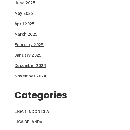
June 2025
May 2025
April 2025
March 2025
February 2025
January 2025
December 2024
November 2024
Categories
LIGA 1 INDONESIA
LIGA BELANDA