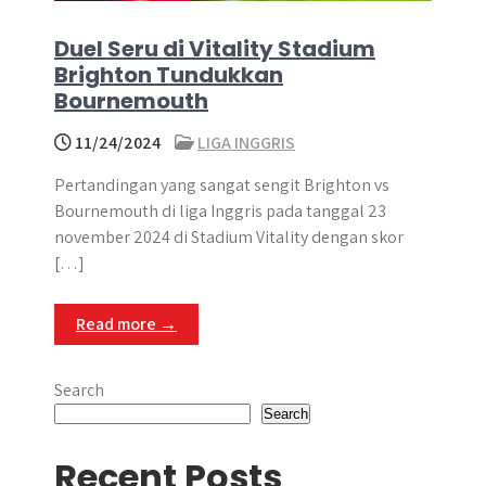
Duel Seru di Vitality Stadium
Brighton Tundukkan
Bournemouth
11/24/2024
LIGA INGGRIS
Pertandingan yang sangat sengit Brighton vs
Bournemouth di liga Inggris pada tanggal 23
november 2024 di Stadium Vitality dengan skor
[…]
Read more →
Search
Search
Recent Posts