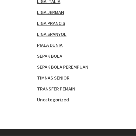
LIGA ITALIA
LIGA JERMAN
LIGA PRANCIS
LIGA SPANYOL
PIALA DUNIA
SEPAK BOLA
SEPAK BOLA PEREMPUAN
TIMNAS SENIOR
TRANSFER PEMAIN
Uncategorized