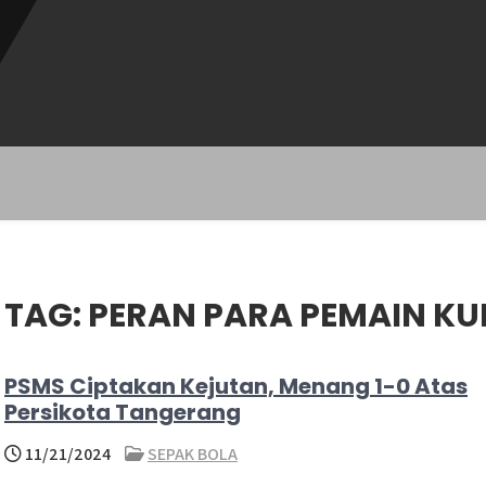
TAG:
PERAN PARA PEMAIN KU
PSMS Ciptakan Kejutan, Menang 1-0 Atas
Persikota Tangerang
11/21/2024
SEPAK BOLA