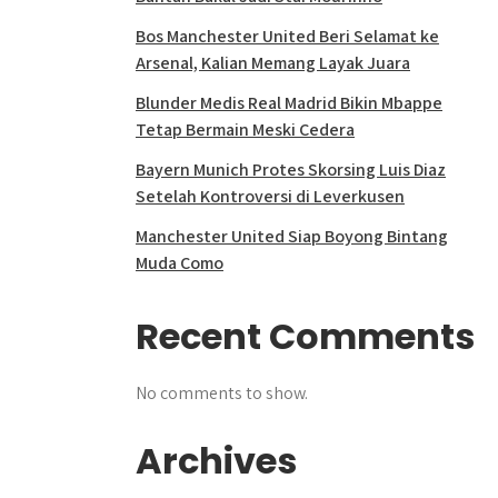
Bos Manchester United Beri Selamat ke
Arsenal, Kalian Memang Layak Juara
Blunder Medis Real Madrid Bikin Mbappe
Tetap Bermain Meski Cedera
Bayern Munich Protes Skorsing Luis Diaz
Setelah Kontroversi di Leverkusen
Manchester United Siap Boyong Bintang
Muda Como
Recent Comments
No comments to show.
Archives