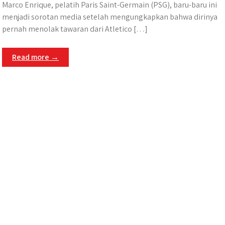
Marco Enrique, pelatih Paris Saint-Germain (PSG), baru-baru ini
menjadi sorotan media setelah mengungkapkan bahwa dirinya
pernah menolak tawaran dari Atletico […]
Read more →