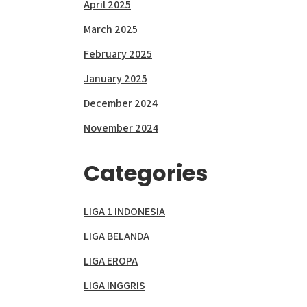
April 2025
March 2025
February 2025
January 2025
December 2024
November 2024
Categories
LIGA 1 INDONESIA
LIGA BELANDA
LIGA EROPA
LIGA INGGRIS