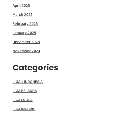
April 2025
March 2025
February 2025
January 2025
December 2024
November 2024
Categories
LIGA 1 INDONESIA
LIGA BELANDA
LIGA EROPA
LIGA INGGRIS