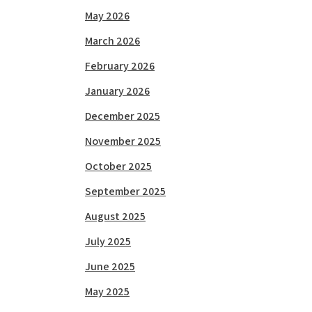
May 2026
March 2026
February 2026
January 2026
December 2025
November 2025
October 2025
September 2025
August 2025
July 2025
June 2025
May 2025