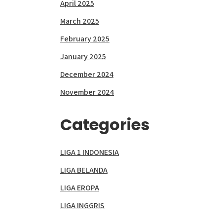
April 2025
March 2025
February 2025
January 2025
December 2024
November 2024
Categories
LIGA 1 INDONESIA
LIGA BELANDA
LIGA EROPA
LIGA INGGRIS