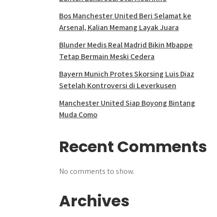
Bos Manchester United Beri Selamat ke
Arsenal, Kalian Memang Layak Juara
Blunder Medis Real Madrid Bikin Mbappe
Tetap Bermain Meski Cedera
Bayern Munich Protes Skorsing Luis Diaz
Setelah Kontroversi di Leverkusen
Manchester United Siap Boyong Bintang
Muda Como
Recent Comments
No comments to show.
Archives