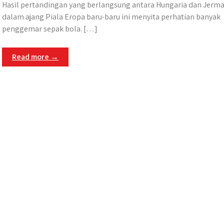
Hasil pertandingan yang berlangsung antara Hungaria dan Jerm
dalam ajang Piala Eropa baru-baru ini menyita perhatian banyak
penggemar sepak bola. […]
Read more →