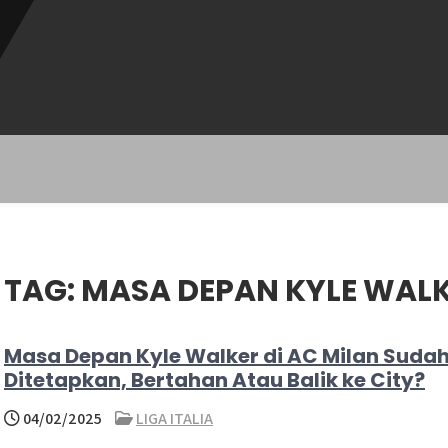
TAG:
MASA DEPAN KYLE WAL
Masa Depan Kyle Walker di AC Milan Suda
Ditetapkan, Bertahan Atau Balik ke City?
04/02/2025
LIGA ITALIA