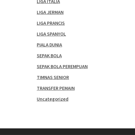
LIGA ITALIA
LIGA JERMAN
LIGA PRANCIS
LIGA SPANYOL
PIALA DUNIA
SEPAK BOLA
SEPAK BOLA PEREMPUAN
TIMNAS SENIOR
TRANSFER PEMAIN
Uncategorized