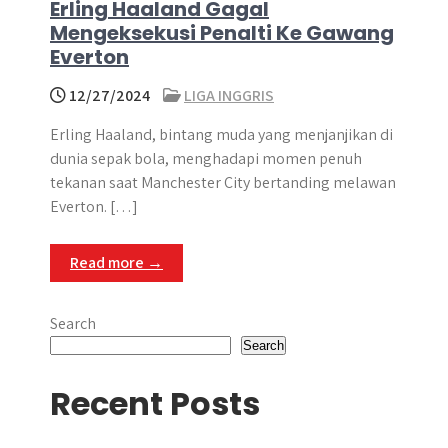
Erling Haaland Gagal
Mengeksekusi Penalti Ke Gawang
Everton
12/27/2024
LIGA INGGRIS
Erling Haaland, bintang muda yang menjanjikan di
dunia sepak bola, menghadapi momen penuh
tekanan saat Manchester City bertanding melawan
Everton. […]
Read more →
Search
Search
Recent Posts