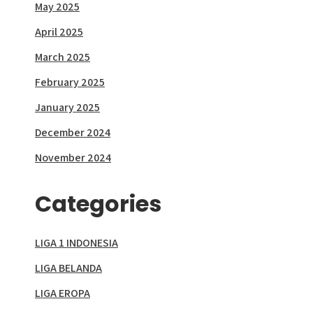
May 2025
April 2025
March 2025
February 2025
January 2025
December 2024
November 2024
Categories
LIGA 1 INDONESIA
LIGA BELANDA
LIGA EROPA