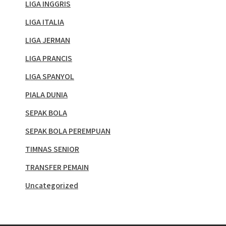
LIGA INGGRIS
LIGA ITALIA
LIGA JERMAN
LIGA PRANCIS
LIGA SPANYOL
PIALA DUNIA
SEPAK BOLA
SEPAK BOLA PEREMPUAN
TIMNAS SENIOR
TRANSFER PEMAIN
Uncategorized