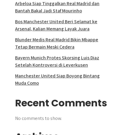
Arbeloa Siap Tinggalkan Real Madrid dan
Bantah Bakal Jadi Staf Mourinho
Bos Manchester United Beri Selamat ke
Arsenal, Kalian Memang Layak Juara
Blunder Medis Real Madrid Bikin Mbappe
Tetap Bermain Meski Cedera
Bayern Munich Protes Skorsing Luis Diaz
Setelah Kontroversi di Leverkusen
Manchester United Siap Boyong Bintang
Muda Como
Recent Comments
No comments to show.