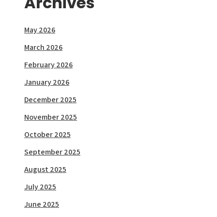
Archives
May 2026
March 2026
February 2026
January 2026
December 2025
November 2025
October 2025
September 2025
August 2025
July 2025
June 2025