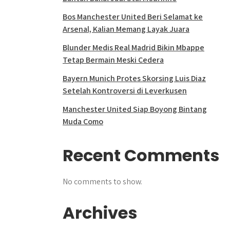
Bos Manchester United Beri Selamat ke
Arsenal, Kalian Memang Layak Juara
Blunder Medis Real Madrid Bikin Mbappe
Tetap Bermain Meski Cedera
Bayern Munich Protes Skorsing Luis Diaz
Setelah Kontroversi di Leverkusen
Manchester United Siap Boyong Bintang
Muda Como
Recent Comments
No comments to show.
Archives