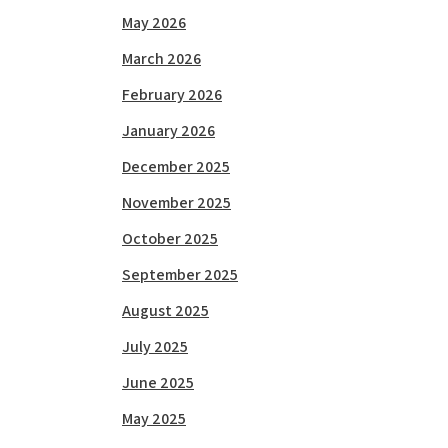
May 2026
March 2026
February 2026
January 2026
December 2025
November 2025
October 2025
September 2025
August 2025
July 2025
June 2025
May 2025