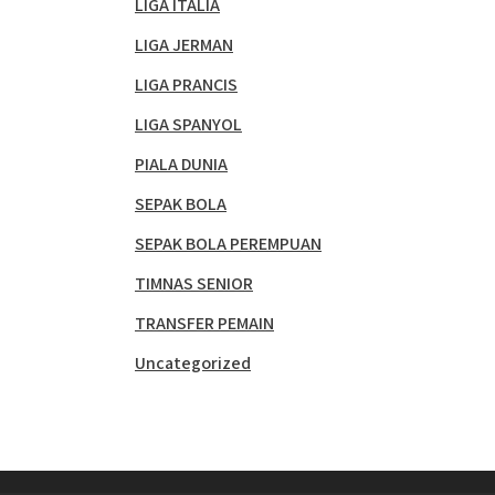
LIGA ITALIA
LIGA JERMAN
LIGA PRANCIS
LIGA SPANYOL
PIALA DUNIA
SEPAK BOLA
SEPAK BOLA PEREMPUAN
TIMNAS SENIOR
TRANSFER PEMAIN
Uncategorized