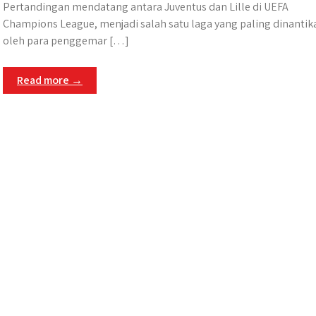
Pertandingan mendatang antara Juventus dan Lille di UEFA
Champions League, menjadi salah satu laga yang paling dinantik
oleh para penggemar […]
Read more →