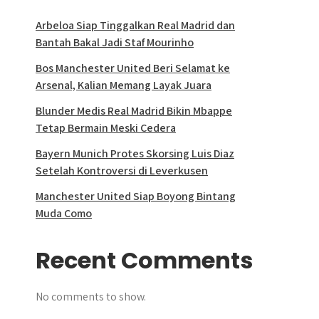
Arbeloa Siap Tinggalkan Real Madrid dan
Bantah Bakal Jadi Staf Mourinho
Bos Manchester United Beri Selamat ke
Arsenal, Kalian Memang Layak Juara
Blunder Medis Real Madrid Bikin Mbappe
Tetap Bermain Meski Cedera
Bayern Munich Protes Skorsing Luis Diaz
Setelah Kontroversi di Leverkusen
Manchester United Siap Boyong Bintang
Muda Como
Recent Comments
No comments to show.