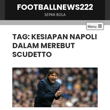
Skip
FOOTBALLNEWS222
to
content
SEPAK BOLA
Menu
TAG:
KESIAPAN NAPOLI
DALAM MEREBUT
SCUDETTO