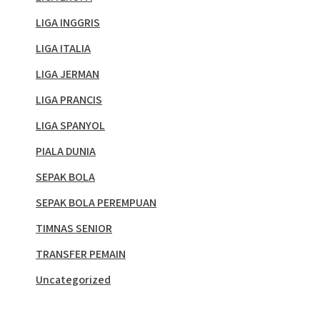
LIGA INGGRIS
LIGA ITALIA
LIGA JERMAN
LIGA PRANCIS
LIGA SPANYOL
PIALA DUNIA
SEPAK BOLA
SEPAK BOLA PEREMPUAN
TIMNAS SENIOR
TRANSFER PEMAIN
Uncategorized