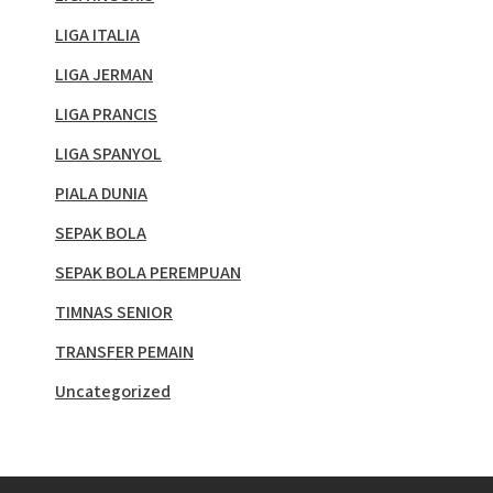
LIGA ITALIA
LIGA JERMAN
LIGA PRANCIS
LIGA SPANYOL
PIALA DUNIA
SEPAK BOLA
SEPAK BOLA PEREMPUAN
TIMNAS SENIOR
TRANSFER PEMAIN
Uncategorized