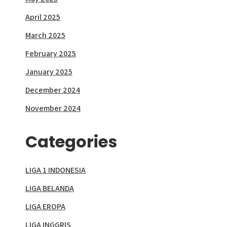
April 2025
March 2025
February 2025
January 2025
December 2024
November 2024
Categories
LIGA 1 INDONESIA
LIGA BELANDA
LIGA EROPA
LIGA INGGRIS