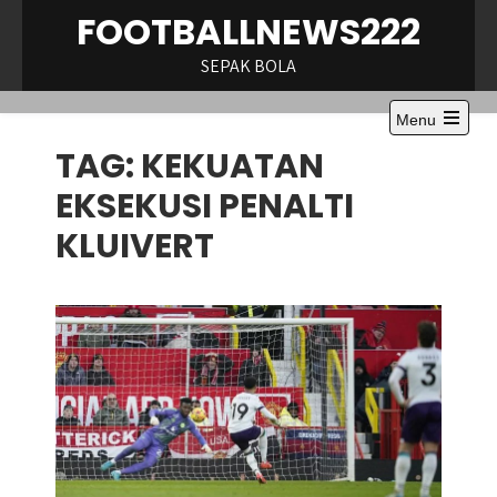
Skip
FOOTBALLNEWS222
to
content
SEPAK BOLA
Menu
Open
TAG:
KEKUATAN
the
main
menu
EKSEKUSI PENALTI
KLUIVERT